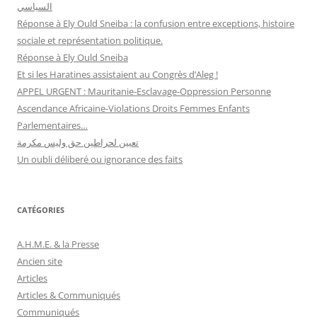
السياسي
Réponse à Ely Ould Sneiba : la confusion entre exceptions, histoire
sociale et représentation politique.
Réponse à Ely Ould Sneiba
Et si les Haratines assistaient au Congrès d’Aleg !
APPEL URGENT : Mauritanie-Esclavage-Oppression Personne
Ascendance Africaine-Violations Droits Femmes Enfants
Parlementaires…
تعيين لحراطين حق وليس مكرمة
Un oubli déliberé ou ignorance des faits
CATÉGORIES
A.H.M.E. & la Presse
Ancien site
Articles
Articles & Communiqués
Communiqués