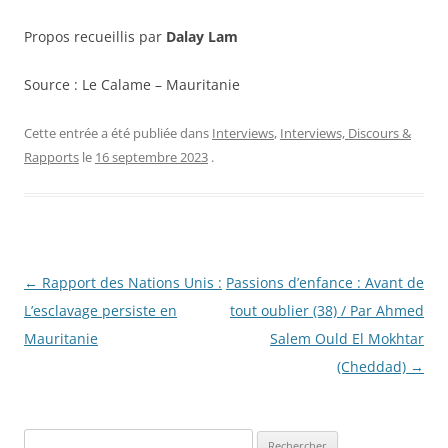
Propos recueillis par
Dalay Lam
Source :
Le Calame – Mauritanie
Cette entrée a été publiée dans
Interviews
,
Interviews, Discours &
Rapports
le
16 septembre 2023
.
Navigation
←
Rapport des Nations Unis :
Passions d’enfance : Avant de
des
L’esclavage persiste en
tout oublier (38) / Par Ahmed
articles
Mauritanie
Salem Ould El Mokhtar
(Cheddad)
→
R