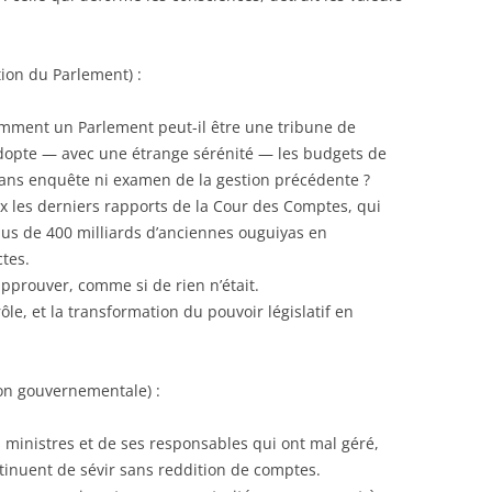
tion du Parlement) :
omment un Parlement peut-il être une tribune de
l adopte — avec une étrange sérénité — les budgets de
sans enquête ni examen de la gestion précédente ?
x les derniers rapports de la Cour des Comptes, qui
lus de 400 milliards d’anciennes ouguiyas en
tes.
approuver, comme si de rien n’était.
rôle, et la transformation du pouvoir législatif en
ion gouvernementale) :
es ministres et de ses responsables qui ont mal géré,
ntinuent de sévir sans reddition de comptes.