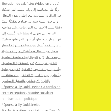
:
libération de salafistes (Vidéo en arabe)
ردًّا على مساهمة إلي ولد اسنيبة التي تشكك
في الذاكرة السياسية للحراطين، يقدم المحلل
والباحث الشيخ سيداتي حمادي تفكيكًا علميًا
دقيقًا للبنى الاجتماعية الموريتانية. وفي مواجهة
النزعة إلى تحويل الاستثناءات النَّسَبية إلى
قواعد تاريخية، يبيّن أن بروز الحراطين سياسيًا
ليس بناءً حديثًا، بل هو حصيلة مشروعة لمسار
طويل من النضال ضد أشكال من اللامساواة
ترسخت تاريخيًا وقانونيًا. إنها مساهمة أساسية
للتفكير في الذاكرة، والاستقلالية السياسية،
وأسس الوحدة الوطنية الحقيقية في موريتانيا.
ردّ على إلي ولد اسنيبة: الخلط بين الاستثناءات
والتاريخ الاجتماعي والتمثيل السياسي
Réponse à Ely Ould Sneiba : la confusion
entre exceptions, histoire sociale et
représentation politique.
Réponse à Ely Ould Sneiba
Et si les Haratines assistaient au Congrès