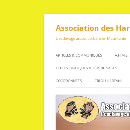
Aller
au
contenu
Association des Ha
L'esclavage arabo-berbère en Mauritanie
ARTICLES & COMMUNIQUÉS
A.H.M.E.
ARTICLES
TEXTES JURIDIQUES & TÉMOIGNAGES
COMMUNIQUÉS
TEXTES JURIDIQUES
COORDONNÉES
CRI DU HARTANI
TÉMOIGNAGES