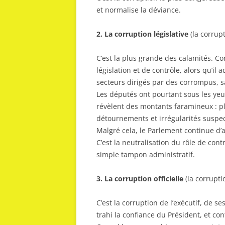
et normalise la déviance.
2. La corruption législative
(la corrup
C’est la plus grande des calamités. C
législation et de contrôle, alors qu’i
secteurs dirigés par des corrompus, 
Les députés ont pourtant sous les yeu
révèlent des montants faramineux : p
détournements et irrégularités suspec
Malgré cela, le Parlement continue d’
C’est la neutralisation du rôle de cont
simple tampon administratif.
3. La corruption officielle
(la corrupt
C’est la corruption de l’exécutif, de s
trahi la confiance du Président, et co