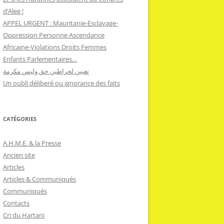
d’Aleg !
APPEL URGENT : Mauritanie-Esclavage-
Oppression Personne Ascendance
Africaine-Violations Droits Femmes
Enfants Parlementaires…
تعيين لحراطين حق وليس مكرمة
Un oubli déliberé ou ignorance des faits
CATÉGORIES
A.H.M.E. & la Presse
Ancien site
Articles
Articles & Communiqués
Communiqués
Contacts
Cri du Hartani