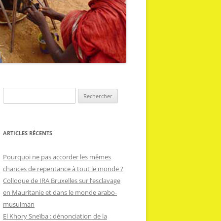
R
e
c
h
ARTICLES RÉCENTS
e
r
Pourquoi ne pas accorder les mêmes
c
chances de repentance à tout le monde ?
h
Colloque de IRA Bruxelles sur l’esclavage
e
en Mauritanie et dans le monde arabo-
r
musulman
El Khory Sneïba : dénonciation de la