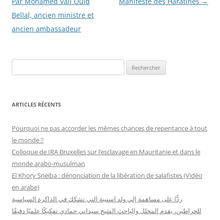
articles
Par Mohamed Vall Ould
Manifeste des Haratines
→
Bellal, ancien ministre et
ancien ambassadeur
R
e
c
h
ARTICLES RÉCENTS
e
r
Pourquoi ne pas accorder les mêmes chances de repentance à tout
c
le monde ?
h
Colloque de IRA Bruxelles sur l’esclavage en Mauritanie et dans le
e
monde arabo-musulman
r
El Khory Sneïba : dénonciation de la libération de salafistes (Vidéo
en arabe)
:
ردًّا على مساهمة إلي ولد اسنيبة التي تشكك في الذاكرة السياسية
للحراطين، يقدم المحلل والباحث الشيخ سيداتي حمادي تفكيكًا علميًا دقيقًا