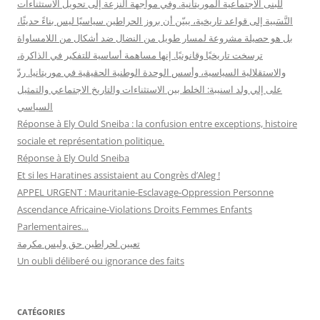
للبنى الاجتماعية الموريتانية. وفي مواجهة النزعة إلى تحويل الاستثناءات
النَّسَبية إلى قواعد تاريخية، يبيّن أن بروز الحراطين سياسيًا ليس بناءً حديثًا،
بل هو حصيلة مشروعة لمسار طويل من النضال ضد أشكال من اللامساواة
ترسخت تاريخيًا وقانونيًا. إنها مساهمة أساسية للتفكير في الذاكرة،
والاستقلالية السياسية، وأسس الوحدة الوطنية الحقيقية في موريتانيا. ردّ
على إلي ولد اسنيبة: الخلط بين الاستثناءات والتاريخ الاجتماعي والتمثيل
السياسي
Réponse à Ely Ould Sneiba : la confusion entre exceptions, histoire
sociale et représentation politique.
Réponse à Ely Ould Sneiba
Et si les Haratines assistaient au Congrès d’Aleg !
APPEL URGENT : Mauritanie-Esclavage-Oppression Personne
Ascendance Africaine-Violations Droits Femmes Enfants
Parlementaires…
تعيين لحراطين حق وليس مكرمة
Un oubli déliberé ou ignorance des faits
CATÉGORIES