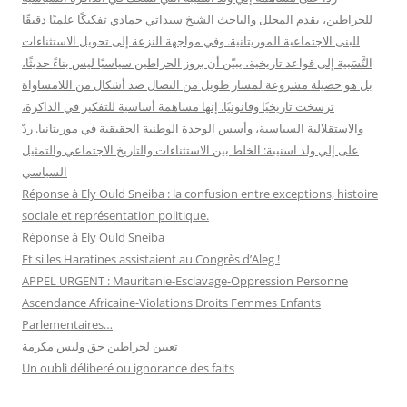
للحراطين، يقدم المحلل والباحث الشيخ سيداتي حمادي تفكيكًا علميًا دقيقًا
للبنى الاجتماعية الموريتانية. وفي مواجهة النزعة إلى تحويل الاستثناءات
النَّسَبية إلى قواعد تاريخية، يبيّن أن بروز الحراطين سياسيًا ليس بناءً حديثًا،
بل هو حصيلة مشروعة لمسار طويل من النضال ضد أشكال من اللامساواة
ترسخت تاريخيًا وقانونيًا. إنها مساهمة أساسية للتفكير في الذاكرة،
والاستقلالية السياسية، وأسس الوحدة الوطنية الحقيقية في موريتانيا. ردّ
على إلي ولد اسنيبة: الخلط بين الاستثناءات والتاريخ الاجتماعي والتمثيل
السياسي
Réponse à Ely Ould Sneiba : la confusion entre exceptions, histoire
sociale et représentation politique.
Réponse à Ely Ould Sneiba
Et si les Haratines assistaient au Congrès d’Aleg !
APPEL URGENT : Mauritanie-Esclavage-Oppression Personne
Ascendance Africaine-Violations Droits Femmes Enfants
Parlementaires…
تعيين لحراطين حق وليس مكرمة
Un oubli déliberé ou ignorance des faits