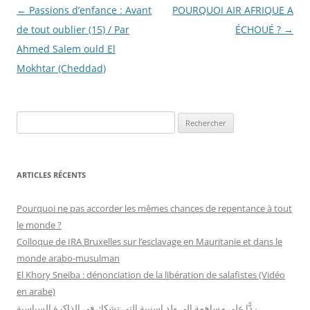
Navigation
←
Passions d’enfance : Avant
POURQUOI AIR AFRIQUE A
des
de tout oublier (15) / Par
ÉCHOUÉ ?
→
articles
Ahmed Salem ould El
Mokhtar (Cheddad)
R
e
c
h
ARTICLES RÉCENTS
e
r
Pourquoi ne pas accorder les mêmes chances de repentance à tout
c
le monde ?
h
Colloque de IRA Bruxelles sur l’esclavage en Mauritanie et dans le
e
monde arabo-musulman
r
El Khory Sneïba : dénonciation de la libération de salafistes (Vidéo
en arabe)
:
ردًّا على مساهمة إلي ولد اسنيبة التي تشكك في الذاكرة السياسية