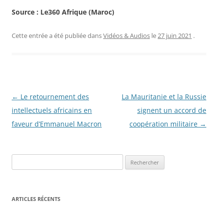
Source : Le360 Afrique (Maroc)
Cette entrée a été publiée dans
Vidéos & Audios
le
27 juin 2021
.
Navigation
←
Le retournement des
La Mauritanie et la Russie
des
intellectuels africains en
signent un accord de
articles
faveur d’Emmanuel Macron
coopération militaire
→
R
e
c
h
ARTICLES RÉCENTS
e