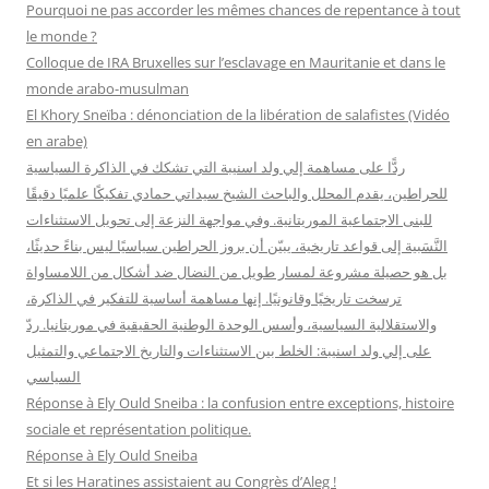
r
Pourquoi ne pas accorder les mêmes chances de repentance à tout
c
le monde ?
h
Colloque de IRA Bruxelles sur l’esclavage en Mauritanie et dans le
e
monde arabo-musulman
r
El Khory Sneïba : dénonciation de la libération de salafistes (Vidéo
en arabe)
:
ردًّا على مساهمة إلي ولد اسنيبة التي تشكك في الذاكرة السياسية
للحراطين، يقدم المحلل والباحث الشيخ سيداتي حمادي تفكيكًا علميًا دقيقًا
للبنى الاجتماعية الموريتانية. وفي مواجهة النزعة إلى تحويل الاستثناءات
النَّسَبية إلى قواعد تاريخية، يبيّن أن بروز الحراطين سياسيًا ليس بناءً حديثًا،
بل هو حصيلة مشروعة لمسار طويل من النضال ضد أشكال من اللامساواة
ترسخت تاريخيًا وقانونيًا. إنها مساهمة أساسية للتفكير في الذاكرة،
والاستقلالية السياسية، وأسس الوحدة الوطنية الحقيقية في موريتانيا. ردّ
على إلي ولد اسنيبة: الخلط بين الاستثناءات والتاريخ الاجتماعي والتمثيل
السياسي
Réponse à Ely Ould Sneiba : la confusion entre exceptions, histoire
sociale et représentation politique.
Réponse à Ely Ould Sneiba
Et si les Haratines assistaient au Congrès d’Aleg !