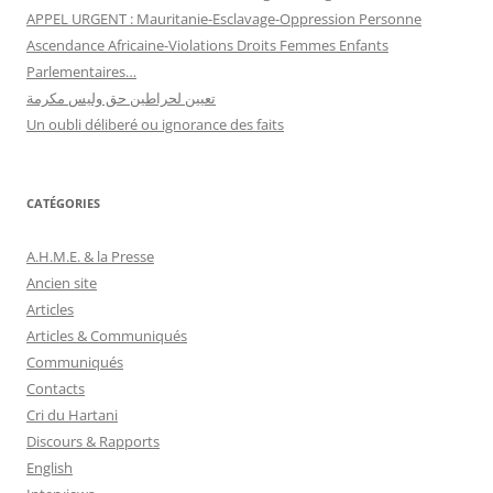
APPEL URGENT : Mauritanie-Esclavage-Oppression Personne
Ascendance Africaine-Violations Droits Femmes Enfants
Parlementaires…
تعيين لحراطين حق وليس مكرمة
Un oubli déliberé ou ignorance des faits
CATÉGORIES
A.H.M.E. & la Presse
Ancien site
Articles
Articles & Communiqués
Communiqués
Contacts
Cri du Hartani
Discours & Rapports
English