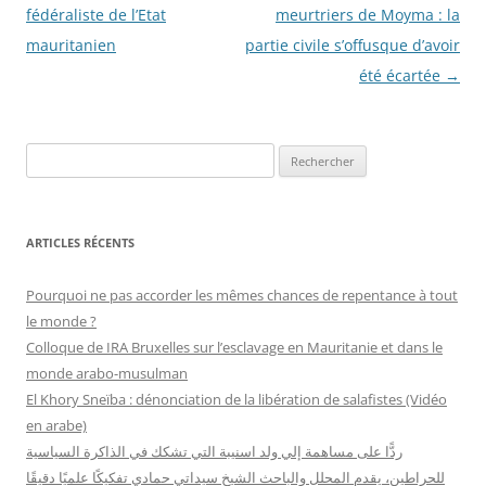
des
fédéraliste de l’Etat
meurtriers de Moyma : la
articles
mauritanien
partie civile s’offusque d’avoir
été écartée
→
R
e
c
h
ARTICLES RÉCENTS
e
r
Pourquoi ne pas accorder les mêmes chances de repentance à tout
c
le monde ?
h
Colloque de IRA Bruxelles sur l’esclavage en Mauritanie et dans le
e
monde arabo-musulman
r
El Khory Sneïba : dénonciation de la libération de salafistes (Vidéo
en arabe)
:
ردًّا على مساهمة إلي ولد اسنيبة التي تشكك في الذاكرة السياسية
للحراطين، يقدم المحلل والباحث الشيخ سيداتي حمادي تفكيكًا علميًا دقيقًا