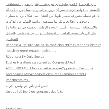
للبنى الاجتماعية الموريتانية. وفي مواجهة النزعة إلى تحويل الاستثناءات
النَّسَبية إلى قواعد تاريخية، يبيّن أن بروز الحراطين سياسيًا ليس بناءً حديثًا،
بل هو حصيلة مشروعة لمسار طويل من النضال ضد أشكال من اللامساواة
ترسخت تاريخيًا وقانونيًا. إنها مساهمة أساسية للتفكير في الذاكرة،
والاستقلالية السياسية، وأسس الوحدة الوطنية الحقيقية في موريتانيا. ردّ
على إلي ولد اسنيبة: الخلط بين الاستثناءات والتاريخ الاجتماعي والتمثيل
السياسي
Réponse à Ely Ould Sneiba : la confusion entre exceptions, histoire
sociale et représentation politique.
Réponse à Ely Ould Sneiba
Et si les Haratines assistaient au Congrès d’Aleg !
APPEL URGENT : Mauritanie-Esclavage-Oppression Personne
Ascendance Africaine-Violations Droits Femmes Enfants
Parlementaires…
تعيين لحراطين حق وليس مكرمة
Un oubli déliberé ou ignorance des faits
CATÉGORIES