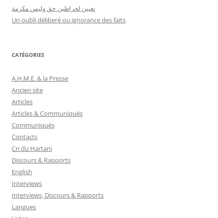
تعيين لحراطين حق وليس مكرمة
Un oubli déliberé ou ignorance des faits
CATÉGORIES
A.H.M.E. & la Presse
Ancien site
Articles
Articles & Communiqués
Communiqués
Contacts
Cri du Hartani
Discours & Rapports
English
Interviews
Interviews, Discours & Rapports
Langues