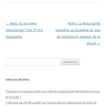
Navigation
←
Mais où est donc
Vidéo. La Mauritanie
des
l’opposition ? Par Pr ELY
peaufine sa stratégie en vue
articles
Mustapha
de l’entrée en vigueur de la
Zlecaf
→
R
e
c
h
ARTICLES RÉCENTS
e
r
Pourquoi ne pas accorder les mêmes chances de repentance à tout
c
le monde ?
h
Colloque de IRA Bruxelles sur l’esclavage en Mauritanie et dans le