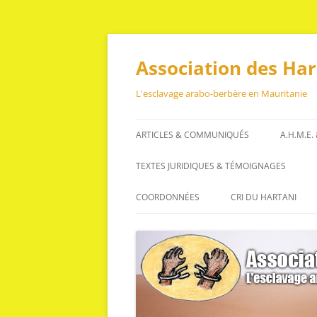
Aller
au
contenu
Association des Ha
L'esclavage arabo-berbère en Mauritanie
ARTICLES & COMMUNIQUÉS
A.H.M.E.
ARTICLES
TEXTES JURIDIQUES & TÉMOIGNAGES
COMMUNIQUÉS
TEXTES JURIDIQUES
COORDONNÉES
CRI DU HARTANI
TÉMOIGNAGES