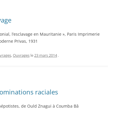
vage
onial, l’esclavage en Mauritanie », Paris Imprimerie
derne Privas, 1931
uvrages
,
Ouvrages
le
23 mars 2014
.
 nominations raciales
népotistes, de Ould Znagui à Coumba Bâ