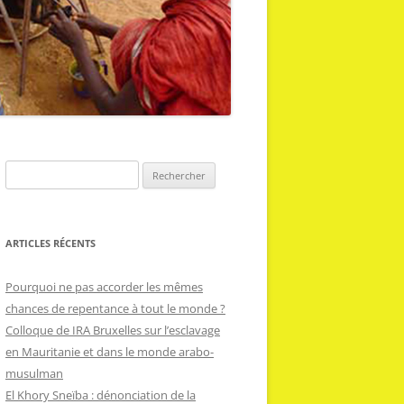
R
e
c
h
ARTICLES RÉCENTS
e
r
Pourquoi ne pas accorder les mêmes
c
chances de repentance à tout le monde ?
h
Colloque de IRA Bruxelles sur l’esclavage
e
en Mauritanie et dans le monde arabo-
r
musulman
El Khory Sneïba : dénonciation de la