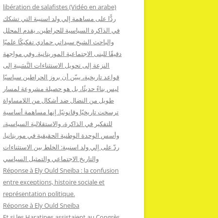
:
libération de salafistes (Vidéo en arabe)
ردًّا على مساهمة إلي ولد اسنيبة التي تشكك
في الذاكرة السياسية للحراطين، يقدم المحلل
والباحث الشيخ سيداتي حمادي تفكيكًا علميًا
دقيقًا للبنى الاجتماعية الموريتانية. وفي مواجهة
النزعة إلى تحويل الاستثناءات النَّسَبية إلى
قواعد تاريخية، يبيّن أن بروز الحراطين سياسيًا
ليس بناءً حديثًا، بل هو حصيلة مشروعة لمسار
طويل من النضال ضد أشكال من اللامساواة
ترسخت تاريخيًا وقانونيًا. إنها مساهمة أساسية
للتفكير في الذاكرة، والاستقلالية السياسية،
وأسس الوحدة الوطنية الحقيقية في موريتانيا.
ردّ على إلي ولد اسنيبة: الخلط بين الاستثناءات
والتاريخ الاجتماعي والتمثيل السياسي
Réponse à Ely Ould Sneiba : la confusion
entre exceptions, histoire sociale et
représentation politique.
Réponse à Ely Ould Sneiba
Et si les Haratines assistaient au Congrès