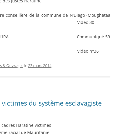
te des Justes Haratine
bre conseillère de la commune de N’Diago (Moughataa
ene) Vidéo 30
, militant de l’IRA Communiqué 59
, député de R’kiz Vidéo n°36
es & Ouvrages
le
23 mars 2014
.
e victimes du système esclavagiste
s cadres Haratine victimes
ème racial de Mauritanie