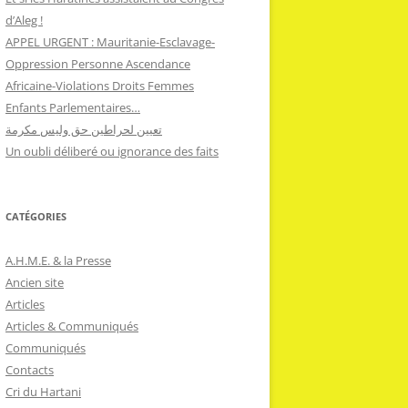
d’Aleg !
APPEL URGENT : Mauritanie-Esclavage-
Oppression Personne Ascendance
Africaine-Violations Droits Femmes
Enfants Parlementaires…
تعيين لحراطين حق وليس مكرمة
Un oubli déliberé ou ignorance des faits
CATÉGORIES
A.H.M.E. & la Presse
Ancien site
Articles
Articles & Communiqués
Communiqués
Contacts
Cri du Hartani