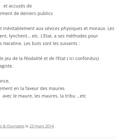
et accusés de
ement de deniers publics
t inévitablement aux sévices physiques et moraux. Les
rent, lynchent… etc. L’Etat, a ses méthodes pour
 Haratine. Les buts sont les suivants :
 jeu de la féodalité et de l’Etat ( ici confondus)
agiste,
ance,
nement en la faveur des maures
s avec le maure, les maures, la tribu …etc
es & Ouvrages
le
23 mars 2014
.