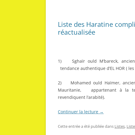
Liste des Haratine compli
réactualisée
1) Sghaïr ould M’bareck, ancien 
tendance authentique d’EL HOR ( les h
2) Mohamed ould Haïmer, ancien m
Mauritanie, appartenant à la te
revendiquent l’arabité).
Continuer la lecture
→
Cette entrée a été publiée dans
Listes
,
List