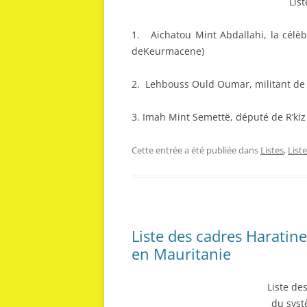
Lis
1. Aichatou Mint Abdallahi, la célè
deKeurmac
2. Lehbouss Ould Oumar
3. Imah Mint Semettë
Cette entrée a été publiée dans
Listes
,
List
Liste des cadres Haratin
en Mauritanie
Liste de
du syst