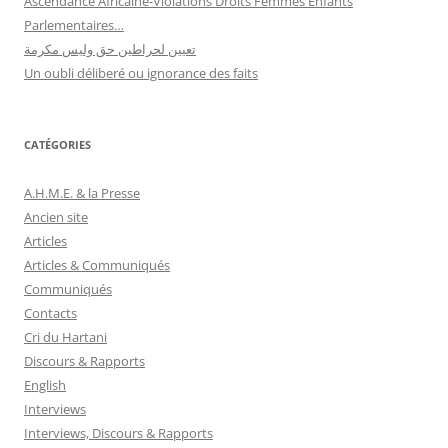
Ascendance Africaine-Violations Droits Femmes Enfants
Parlementaires…
تعيين لحراطين حق وليس مكرمة
Un oubli déliberé ou ignorance des faits
CATÉGORIES
A.H.M.E. & la Presse
Ancien site
Articles
Articles & Communiqués
Communiqués
Contacts
Cri du Hartani
Discours & Rapports
English
Interviews
Interviews, Discours & Rapports