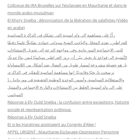
h
Colloque de IRA Bruxelles sur l’esclavage en Mauritanie et dans le
e
monde arabo-musulman
r
El Khory Sneïba : dénonciation de la libération de salafistes (Vidéo
en arabe)
:
ردًّا على مساهمة إلي ولد اسنيبة التي تشكك في الذاكرة السياسية
للحراطين، يقدم المحلل والباحث الشيخ سيداتي حمادي تفكيكًا علميًا دقيقًا
للبنى الاجتماعية الموريتانية. وفي مواجهة النزعة إلى تحويل الاستثناءات
النَّسَبية إلى قواعد تاريخية، يبيّن أن بروز الحراطين سياسيًا ليس بناءً حديثًا،
بل هو حصيلة مشروعة لمسار طويل من النضال ضد أشكال من اللامساواة
ترسخت تاريخيًا وقانونيًا. إنها مساهمة أساسية للتفكير في الذاكرة،
والاستقلالية السياسية، وأسس الوحدة الوطنية الحقيقية في موريتانيا. ردّ
على إلي ولد اسنيبة: الخلط بين الاستثناءات والتاريخ الاجتماعي والتمثيل
السياسي
Réponse à Ely Ould Sneiba : la confusion entre exceptions, histoire
sociale et représentation politique.
Réponse à Ely Ould Sneiba
Et si les Haratines assistaient au Congrès d’Aleg !
APPEL URGENT : Mauritanie-Esclavage-Oppression Personne