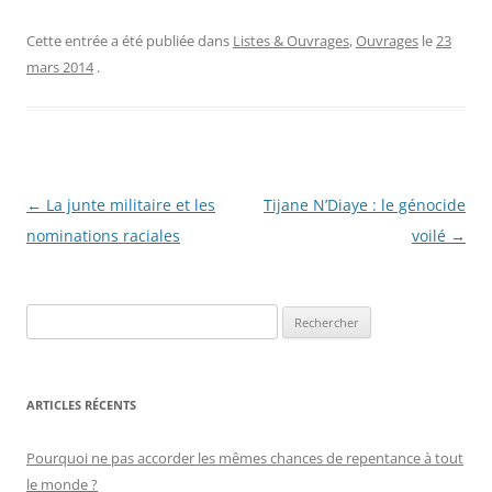
Cette entrée a été publiée dans
Listes & Ouvrages
,
Ouvrages
le
23
mars 2014
.
Navigation
←
La junte militaire et les
Tijane N’Diaye : le génocide
des
nominations raciales
voilé
→
articles
R
e
c
h
ARTICLES RÉCENTS
e
r
Pourquoi ne pas accorder les mêmes chances de repentance à tout
c
le monde ?