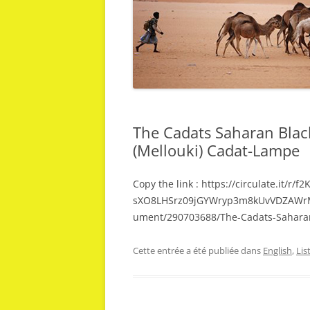
The Cadats Saharan Black
(Mellouki) Cadat-Lampe
Copy the link : https://circulate.it/r/f
sXO8LHSrz09jGYWryp3m8kUvVDZAWr
ument/290703688/The-Cadats-Saharan
Cette entrée a été publiée dans
English
,
Lis