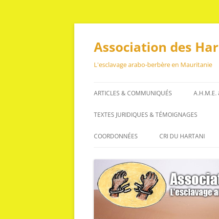
Aller
au
contenu
Association des Ha
L'esclavage arabo-berbère en Mauritanie
ARTICLES & COMMUNIQUÉS
A.H.M.E.
ARTICLES
TEXTES JURIDIQUES & TÉMOIGNAGES
COMMUNIQUÉS
TEXTES JURIDIQUES
COORDONNÉES
CRI DU HARTANI
TÉMOIGNAGES