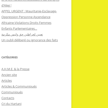
d’Aleg !
APPEL URGENT : Mauritanie-Esclavage-
Oppression Personne Ascendance
Africaine-Violations Droits Femmes
Enfants Parlementaires…
تعيين لحراطين حق وليس مكرمة
Un oubli déliberé ou ignorance des faits
CATÉGORIES
A.H.M.E. & la Presse
Ancien site
Articles
Articles & Communiqués
Communiqués
Contacts
Cri du Hartani