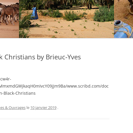
 Christians by Brieuc-Yves
2Kcw4r-
MmxmdGWjkaqH0mIvcY09jJm9Ba/www.scribd.com/doc
-Black-Christians
tes & Ouvrages
le
10 janvier 2019
.