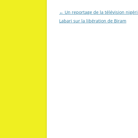
Navigation
←
Un reportage de la télévision nigér
des
Labari sur la libération de Biram
articles