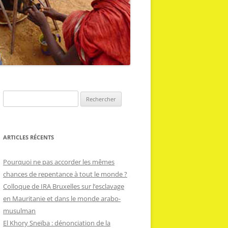
R
e
c
h
ARTICLES RÉCENTS
e
r
Pourquoi ne pas accorder les mêmes
c
chances de repentance à tout le monde ?
h
Colloque de IRA Bruxelles sur l’esclavage
e
en Mauritanie et dans le monde arabo-
r
musulman
El Khory Sneïba : dénonciation de la