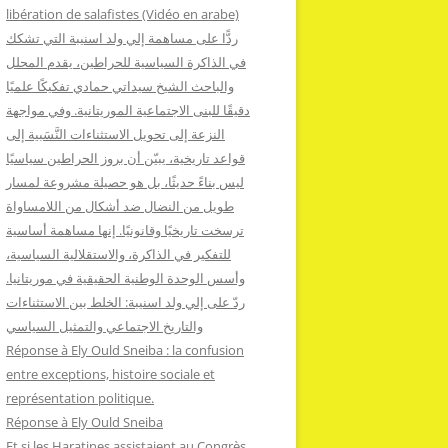
:
libération de salafistes (Vidéo en arabe)
ردًّا على مساهمة إلي ولد اسنيبة التي تشكك
في الذاكرة السياسية للحراطين، يقدم المحلل
والباحث الشيخ سيداتي حمادي تفكيكًا علميًا
دقيقًا للبنى الاجتماعية الموريتانية. وفي مواجهة
النزعة إلى تحويل الاستثناءات النَّسَبية إلى
قواعد تاريخية، يبيّن أن بروز الحراطين سياسيًا
ليس بناءً حديثًا، بل هو حصيلة مشروعة لمسار
طويل من النضال ضد أشكال من اللامساواة
ترسخت تاريخيًا وقانونيًا. إنها مساهمة أساسية
للتفكير في الذاكرة، والاستقلالية السياسية،
وأسس الوحدة الوطنية الحقيقية في موريتانيا.
ردّ على إلي ولد اسنيبة: الخلط بين الاستثناءات
والتاريخ الاجتماعي والتمثيل السياسي
Réponse à Ely Ould Sneiba : la confusion
entre exceptions, histoire sociale et
représentation politique.
Réponse à Ely Ould Sneiba
Et si les Haratines assistaient au Congrès