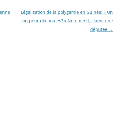
ienne
Légalisation de la polygamie en Guinée: « Un
coq pour dix poules? » Non merci, clame une
députée
→