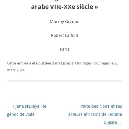
arabe VIIe-XXe siècle »
Murray Gordon
Robert Laffont
Paris
Cette entrée a été publiée dans
Listes & Ouvrages
,
Ouvrages
le
23
mars 2014
.
Navigation
←
Tijane N’Diaye : le
Traite des Noirs et ses
des
génocide voilé
acteurs africains de Tidiane
articles
Diakité
→