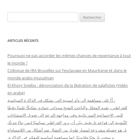
R
e
c
h
ARTICLES RÉCENTS
e
r
Pourquoi ne pas accorder les mêmes chances de repentance à tout
c
le monde ?
h
Colloque de IRA Bruxelles sur l’esclavage en Mauritanie et dans le
e
monde arabo-musulman
r
El Khory Sneïba : dénonciation de la libération de salafistes (Vidéo
en arabe)
:
ردًّا على مساهمة إلي ولد اسنيبة التي تشكك في الذاكرة السياسية
للحراطين، يقدم المحلل والباحث الشيخ سيداتي حمادي تفكيكًا علميًا دقيقًا
للبنى الاجتماعية الموريتانية. وفي مواجهة النزعة إلى تحويل الاستثناءات
النَّسَبية إلى قواعد تاريخية، يبيّن أن بروز الحراطين سياسيًا ليس بناءً حديثًا،
بل هو حصيلة مشروعة لمسار طويل من النضال ضد أشكال من اللامساواة
ترسخت تاريخيًا وقانونيًا. إنها مساهمة أساسية للتفكير في الذاكرة،