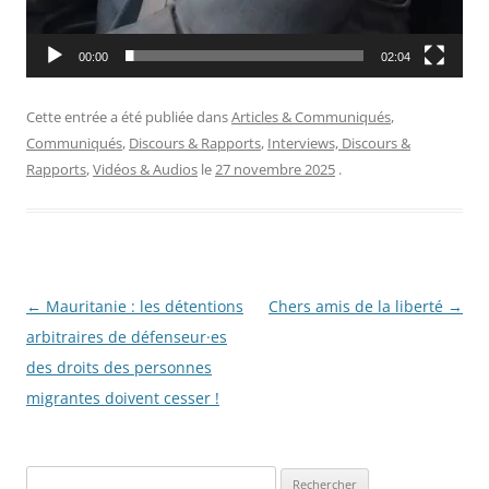
00:00
02:04
Cette entrée a été publiée dans
Articles & Communiqués
,
Communiqués
,
Discours & Rapports
,
Interviews, Discours &
Rapports
,
Vidéos & Audios
le
27 novembre 2025
.
Navigation
←
Mauritanie : les détentions
Chers amis de la liberté
→
des
arbitraires de défenseur·es
articles
des droits des personnes
migrantes doivent cesser !
R