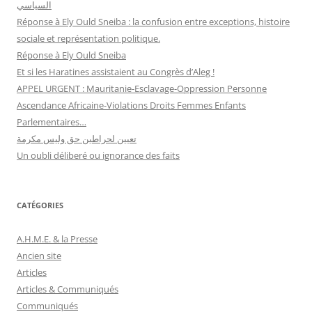
السياسي
Réponse à Ely Ould Sneiba : la confusion entre exceptions, histoire
sociale et représentation politique.
Réponse à Ely Ould Sneiba
Et si les Haratines assistaient au Congrès d’Aleg !
APPEL URGENT : Mauritanie-Esclavage-Oppression Personne
Ascendance Africaine-Violations Droits Femmes Enfants
Parlementaires…
تعيين لحراطين حق وليس مكرمة
Un oubli déliberé ou ignorance des faits
CATÉGORIES
A.H.M.E. & la Presse
Ancien site
Articles
Articles & Communiqués
Communiqués