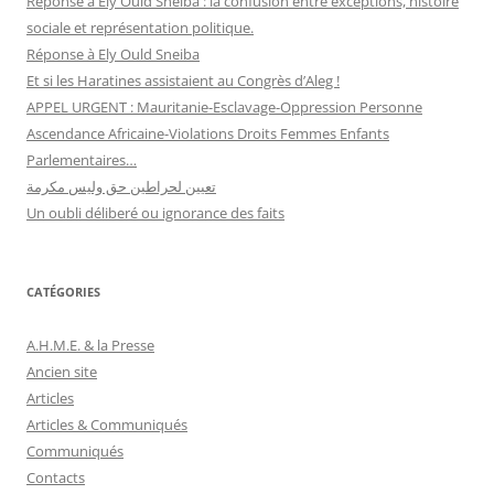
Réponse à Ely Ould Sneiba : la confusion entre exceptions, histoire
sociale et représentation politique.
Réponse à Ely Ould Sneiba
Et si les Haratines assistaient au Congrès d’Aleg !
APPEL URGENT : Mauritanie-Esclavage-Oppression Personne
Ascendance Africaine-Violations Droits Femmes Enfants
Parlementaires…
تعيين لحراطين حق وليس مكرمة
Un oubli déliberé ou ignorance des faits
CATÉGORIES
A.H.M.E. & la Presse
Ancien site
Articles
Articles & Communiqués
Communiqués
Contacts