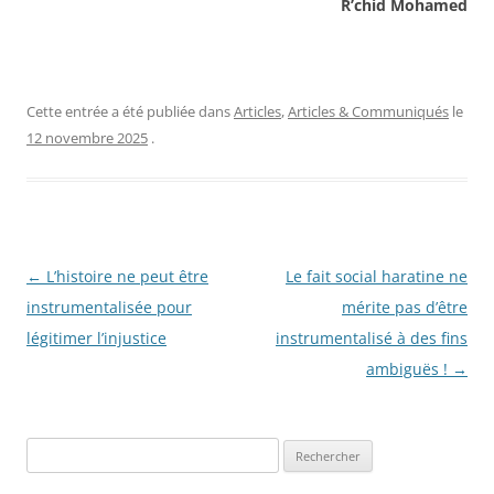
R’chid Mohamed
Cette entrée a été publiée dans
Articles
,
Articles & Communiqués
le
12 novembre 2025
.
Navigation
←
L’histoire ne peut être
Le fait social haratine ne
des
instrumentalisée pour
mérite pas d’être
articles
légitimer l’injustice
instrumentalisé à des fins
ambiguës !
→
R
e