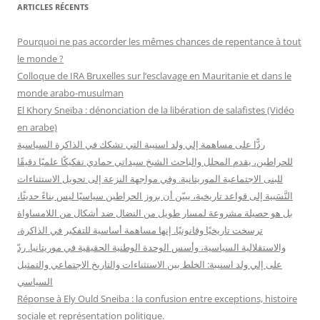
h
ARTICLES RÉCENTS
e
r
Pourquoi ne pas accorder les mêmes chances de repentance à tout
c
le monde ?
h
Colloque de IRA Bruxelles sur l’esclavage en Mauritanie et dans le
e
monde arabo-musulman
r
El Khory Sneïba : dénonciation de la libération de salafistes (Vidéo
en arabe)
:
ردًّا على مساهمة إلي ولد اسنيبة التي تشكك في الذاكرة السياسية
للحراطين، يقدم المحلل والباحث الشيخ سيداتي حمادي تفكيكًا علميًا دقيقًا
للبنى الاجتماعية الموريتانية. وفي مواجهة النزعة إلى تحويل الاستثناءات
النَّسَبية إلى قواعد تاريخية، يبيّن أن بروز الحراطين سياسيًا ليس بناءً حديثًا،
بل هو حصيلة مشروعة لمسار طويل من النضال ضد أشكال من اللامساواة
ترسخت تاريخيًا وقانونيًا. إنها مساهمة أساسية للتفكير في الذاكرة،
والاستقلالية السياسية، وأسس الوحدة الوطنية الحقيقية في موريتانيا. ردّ
على إلي ولد اسنيبة: الخلط بين الاستثناءات والتاريخ الاجتماعي والتمثيل
السياسي
Réponse à Ely Ould Sneiba : la confusion entre exceptions, histoire
sociale et représentation politique.