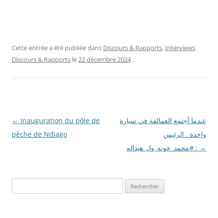
Cette entrée a été publiée dans
Discours & Rapports
,
Interviews,
Discours & Rapports
le
22 décembre 2024
.
Navigation
←
Inauguration du pôle de
عندما أجتمع العمالقة في سيارة
des
pêche de Ndiago
واحدة . الرئيس
articles
#محمد_خونه_ول_هيداله :
→
R
e
c