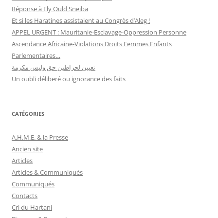
Réponse à Ely Ould Sneiba
Et si les Haratines assistaient au Congrès d’Aleg !
APPEL URGENT : Mauritanie-Esclavage-Oppression Personne
Ascendance Africaine-Violations Droits Femmes Enfants
Parlementaires…
تعيين لحراطين حق وليس مكرمة
Un oubli déliberé ou ignorance des faits
CATÉGORIES
A.H.M.E. & la Presse
Ancien site
Articles
Articles & Communiqués
Communiqués
Contacts
Cri du Hartani