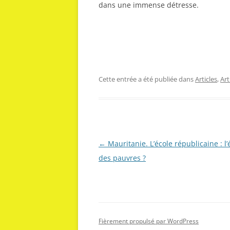
dans une immense détresse.
Cette entrée a été publiée dans
Articles
,
Ar
Navigation
←
Mauritanie. L’école républicaine : l’
des
des pauvres ?
articles
Fièrement propulsé par WordPress