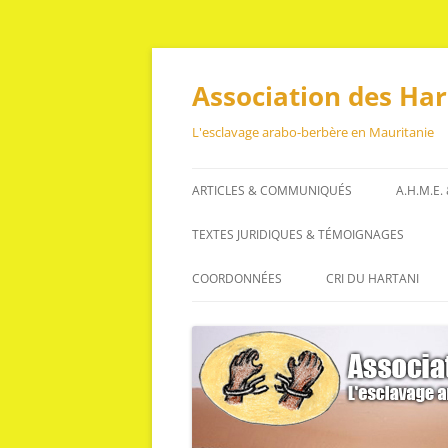
Aller
au
contenu
Association des Ha
L'esclavage arabo-berbère en Mauritanie
ARTICLES & COMMUNIQUÉS
A.H.M.E.
ARTICLES
TEXTES JURIDIQUES & TÉMOIGNAGES
COMMUNIQUÉS
TEXTES JURIDIQUES
COORDONNÉES
CRI DU HARTANI
TÉMOIGNAGES