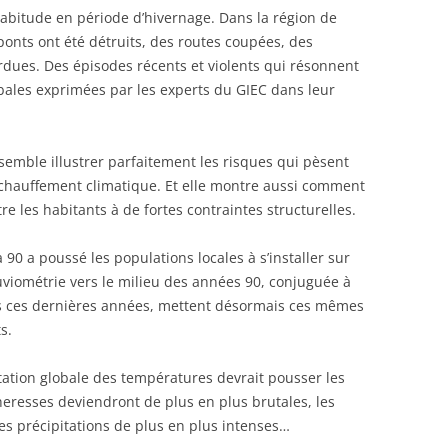
abitude en période d’hivernage. Dans la région de
ponts ont été détruits, des routes coupées, des
rdues. Des épisodes récents et violents qui résonnent
bales exprimées par les experts du GIEC dans leur
semble illustrer parfaitement les risques qui pèsent
échauffement climatique. Et elle montre aussi comment
e les habitants à de fortes contraintes structurelles.
0 a poussé les populations locales à s’installer sur
pluviométrie vers le milieu des années 90, conjuguée à
tes ces dernières années, mettent désormais ces mêmes
s.
tation globale des températures devrait pousser les
heresses deviendront de plus en plus brutales, les
les précipitations de plus en plus intenses…