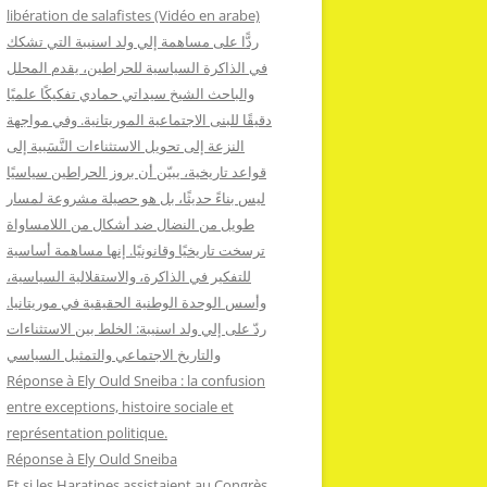
:
libération de salafistes (Vidéo en arabe)
ردًّا على مساهمة إلي ولد اسنيبة التي تشكك
في الذاكرة السياسية للحراطين، يقدم المحلل
والباحث الشيخ سيداتي حمادي تفكيكًا علميًا
دقيقًا للبنى الاجتماعية الموريتانية. وفي مواجهة
النزعة إلى تحويل الاستثناءات النَّسَبية إلى
قواعد تاريخية، يبيّن أن بروز الحراطين سياسيًا
ليس بناءً حديثًا، بل هو حصيلة مشروعة لمسار
طويل من النضال ضد أشكال من اللامساواة
ترسخت تاريخيًا وقانونيًا. إنها مساهمة أساسية
للتفكير في الذاكرة، والاستقلالية السياسية،
وأسس الوحدة الوطنية الحقيقية في موريتانيا.
ردّ على إلي ولد اسنيبة: الخلط بين الاستثناءات
والتاريخ الاجتماعي والتمثيل السياسي
Réponse à Ely Ould Sneiba : la confusion
entre exceptions, histoire sociale et
représentation politique.
Réponse à Ely Ould Sneiba
Et si les Haratines assistaient au Congrès