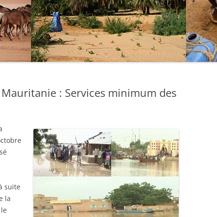
a Mauritanie : Services minimum des
a
octobre
usé
à suite
e la
 le