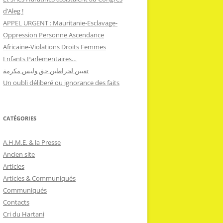
d’Aleg !
APPEL URGENT : Mauritanie-Esclavage-
Oppression Personne Ascendance
Africaine-Violations Droits Femmes
Enfants Parlementaires…
تعيين لحراطين حق وليس مكرمة
Un oubli déliberé ou ignorance des faits
CATÉGORIES
A.H.M.E. & la Presse
Ancien site
Articles
Articles & Communiqués
Communiqués
Contacts
Cri du Hartani