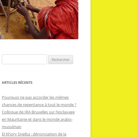
R
e
c
h
ARTICLES RÉCENTS
e
r
Pourquoi ne pas accorder les mêmes
c
chances de repentance à tout le monde ?
h
Colloque de IRA Bruxelles sur l’esclavage
e
en Mauritanie et dans le monde arabo-
r
musulman
El Khory Sneïba : dénonciation de la