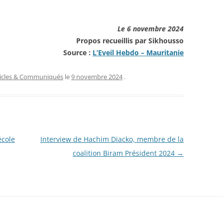
Le 6 novembre 2024
Propos recueillis par Sikhousso
Source :
L’Eveil Hebdo – Mauritanie
ticles & Communiqués
le
9 novembre 2024
.
école
Interview de Hachim Diacko, membre de la
coalition Biram Président 2024
→