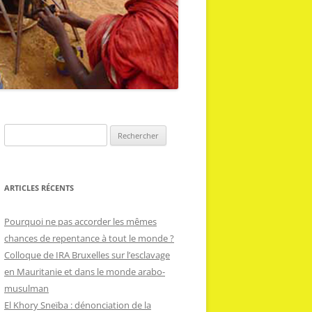
R
e
c
h
ARTICLES RÉCENTS
e
r
Pourquoi ne pas accorder les mêmes
c
chances de repentance à tout le monde ?
h
Colloque de IRA Bruxelles sur l’esclavage
e
en Mauritanie et dans le monde arabo-
r
musulman
El Khory Sneïba : dénonciation de la