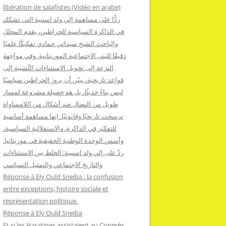
:
libération de salafistes (Vidéo en arabe)
ردًّا على مساهمة إلي ولد اسنيبة التي تشكك
في الذاكرة السياسية للحراطين، يقدم المحلل
والباحث الشيخ سيداتي حمادي تفكيكًا علميًا
دقيقًا للبنى الاجتماعية الموريتانية. وفي مواجهة
النزعة إلى تحويل الاستثناءات النَّسَبية إلى
قواعد تاريخية، يبيّن أن بروز الحراطين سياسيًا
ليس بناءً حديثًا، بل هو حصيلة مشروعة لمسار
طويل من النضال ضد أشكال من اللامساواة
ترسخت تاريخيًا وقانونيًا. إنها مساهمة أساسية
للتفكير في الذاكرة، والاستقلالية السياسية،
وأسس الوحدة الوطنية الحقيقية في موريتانيا.
ردّ على إلي ولد اسنيبة: الخلط بين الاستثناءات
والتاريخ الاجتماعي والتمثيل السياسي
Réponse à Ely Ould Sneiba : la confusion
entre exceptions, histoire sociale et
représentation politique.
Réponse à Ely Ould Sneiba
Et si les Haratines assistaient au Congrès