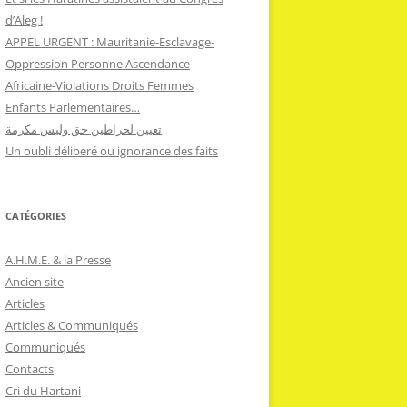
d’Aleg !
APPEL URGENT : Mauritanie-Esclavage-
Oppression Personne Ascendance
Africaine-Violations Droits Femmes
Enfants Parlementaires…
تعيين لحراطين حق وليس مكرمة
Un oubli déliberé ou ignorance des faits
CATÉGORIES
A.H.M.E. & la Presse
Ancien site
Articles
Articles & Communiqués
Communiqués
Contacts
Cri du Hartani