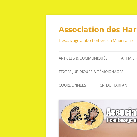
Aller
au
contenu
Association des Ha
L'esclavage arabo-berbère en Mauritanie
ARTICLES & COMMUNIQUÉS
A.H.M.E.
ARTICLES
TEXTES JURIDIQUES & TÉMOIGNAGES
COMMUNIQUÉS
TEXTES JURIDIQUES
COORDONNÉES
CRI DU HARTANI
TÉMOIGNAGES