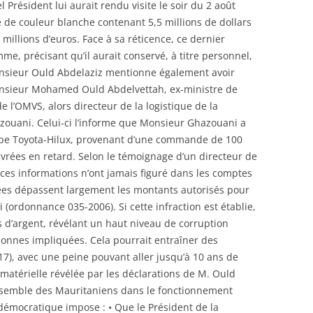
el Président lui aurait rendu visite le soir du 2 août
ne de couleur blanche contenant 5,5 millions de dollars
 millions d’euros. Face à sa réticence, ce dernier
me, précisant qu’il aurait conservé, à titre personnel,
sieur Ould Abdelaziz mentionne également avoir
onsieur Mohamed Ould Abdelvettah, ex-ministre de
e l’OMVS, alors directeur de la logistique de la
ouani. Celui-ci l’informe que Monsieur Ghazouani a
 type Toyota-Hilux, provenant d’une commande de 100
ivrées en retard. Selon le témoignage d’un directeur de
ces informations n’ont jamais figuré dans les comptes
s dépassent largement les montants autorisés pour
 (ordonnance 035-2006). Si cette infraction est établie,
ses d’argent, révélant un haut niveau de corruption
rsonnes impliquées. Cela pourrait entraîner des
17), avec une peine pouvant aller jusqu’à 10 ans de
 matérielle révélée par les déclarations de M. Ould
ensemble des Mauritaniens dans le fonctionnement
t démocratique impose : • Que le Président de la