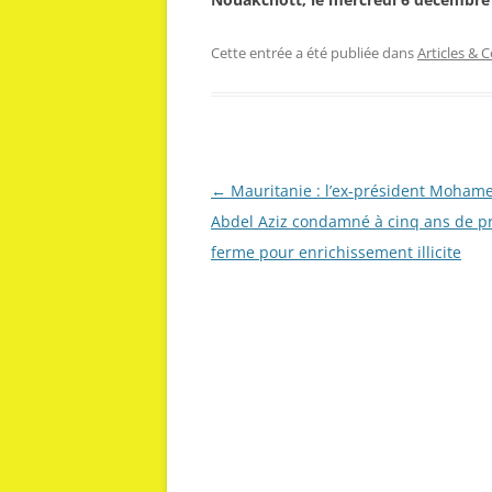
Cette entrée a été publiée dans
Articles &
Navigation
←
Mauritanie : l’ex-président Moham
des
Abdel Aziz condamné à cinq ans de p
articles
ferme pour enrichissement illicite