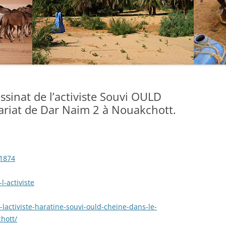
ssinat de l’activiste Souvi OULD
riat de Dar Naim 2 à Nouakchott.
1874
l-activiste
-lactiviste-haratine-souvi-ould-cheine-dans-le-
hott/