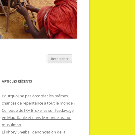
R
e
c
h
ARTICLES RÉCENTS
e
r
Pourquoi ne pas accorder les mêmes
c
chances de repentance à tout le monde ?
h
Colloque de IRA Bruxelles sur l’esclavage
e
en Mauritanie et dans le monde arabo-
r
musulman
El Khory Sneïba : dénonciation de la