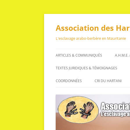
Aller
au
contenu
Association des Ha
L'esclavage arabo-berbère en Mauritanie
ARTICLES & COMMUNIQUÉS
A.H.M.E.
ARTICLES
TEXTES JURIDIQUES & TÉMOIGNAGES
COMMUNIQUÉS
TEXTES JURIDIQUES
COORDONNÉES
CRI DU HARTANI
TÉMOIGNAGES