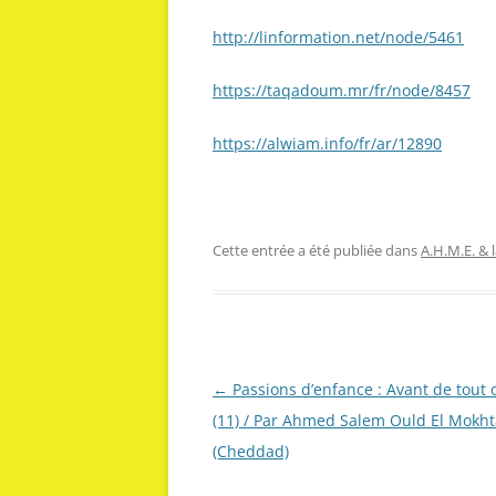
http://linformation.net/node/5461
https://taqadoum.mr/fr/node/8457
https://alwiam.info/fr/ar/12890
Cette entrée a été publiée dans
A.H.M.E. & 
Navigation
←
Passions d’enfance : Avant de tout 
des
(11) / Par Ahmed Salem Ould El Mokht
articles
(Cheddad)