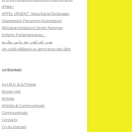
d’Aleg !
APPEL URGENT : Mauritanie-Esclavage-
Oppression Personne Ascendance
Africaine-Violations Droits Femmes
Enfants Parlementaires…
تعيين لحراطين حق وليس مكرمة
Un oubli déliberé ou ignorance des faits
CATÉGORIES
A.H.M.E. & la Presse
Ancien site
Articles
Articles & Communiqués
Communiqués
Contacts
Cri du Hartani