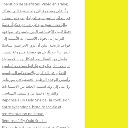
:
libération de salafistes (Vidéo en arabe)
ردًّا على مساهمة إلي ولد اسنيبة التي تشكك
في الذاكرة السياسية للحراطين، يقدم المحلل
والباحث الشيخ سيداتي حمادي تفكيكًا علميًا
دقيقًا للبنى الاجتماعية الموريتانية. وفي مواجهة
النزعة إلى تحويل الاستثناءات النَّسَبية إلى
قواعد تاريخية، يبيّن أن بروز الحراطين سياسيًا
ليس بناءً حديثًا، بل هو حصيلة مشروعة لمسار
طويل من النضال ضد أشكال من اللامساواة
ترسخت تاريخيًا وقانونيًا. إنها مساهمة أساسية
للتفكير في الذاكرة، والاستقلالية السياسية،
وأسس الوحدة الوطنية الحقيقية في موريتانيا.
ردّ على إلي ولد اسنيبة: الخلط بين الاستثناءات
والتاريخ الاجتماعي والتمثيل السياسي
Réponse à Ely Ould Sneiba : la confusion
entre exceptions, histoire sociale et
représentation politique.
Réponse à Ely Ould Sneiba
Et si les Haratines assistaient au Congrès