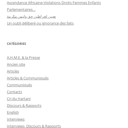
Ascendance Africaine-Violations Droits Femmes Enfants
Parlementaires…
تعيين لحراطين حق وليس مكرمة
Un oubli déliberé ou ignorance des faits
CATÉGORIES
A.H.M.E. & la Presse
Ancien site
Articles
Articles & Communiqués
Communiqués
Contacts
Cri du Hartani
Discours & Rapports
English
Interviews
Interviews, Discours & Rapports