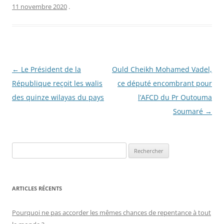
11 novembre 2020
.
Navigation
←
Le Président de la
Ould Cheikh Mohamed Vadel,
des
République reçoit les walis
ce député encombrant pour
articles
des quinze wilayas du pays
l’AFCD du Pr Outouma
Soumaré
→
R
e
c
h
ARTICLES RÉCENTS
e
r
Pourquoi ne pas accorder les mêmes chances de repentance à tout
c