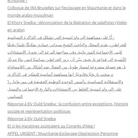
le monde ?
h
Colloque de IRA Bruxelles sur l’esclavage en Mauritanie et dans le
e
monde arabo-musulman
r
El Khory Sneïba : dénonciation de la libération de salafistes (Vidéo
en arabe)
:
ردًّا على مساهمة إلي ولد اسنيبة التي تشكك في الذاكرة السياسية
للحراطين، يقدم المحلل والباحث الشيخ سيداتي حمادي تفكيكًا علميًا دقيقًا
للبنى الاجتماعية الموريتانية. وفي مواجهة النزعة إلى تحويل الاستثناءات
النَّسَبية إلى قواعد تاريخية، يبيّن أن بروز الحراطين سياسيًا ليس بناءً حديثًا،
بل هو حصيلة مشروعة لمسار طويل من النضال ضد أشكال من اللامساواة
ترسخت تاريخيًا وقانونيًا. إنها مساهمة أساسية للتفكير في الذاكرة،
والاستقلالية السياسية، وأسس الوحدة الوطنية الحقيقية في موريتانيا. ردّ
على إلي ولد اسنيبة: الخلط بين الاستثناءات والتاريخ الاجتماعي والتمثيل
السياسي
Réponse à Ely Ould Sneiba : la confusion entre exceptions, histoire
sociale et représentation politique.
Réponse à Ely Ould Sneiba
Et si les Haratines assistaient au Congrès d’Aleg !
APPEL URGENT : Mauritanie-Esclavage-Oppression Personne