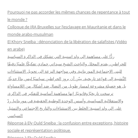
e
r
Pourquoi ne pas accorder les mêmes chances de repentance à tout
c
le monde ?
h
Colloque de IRA Bruxelles sur l’esclavage en Mauritanie et dans le
e
monde arabo-musulman
r
El Khory Sneïba : dénonciation de la libération de salafistes (Vidéo
en arabe)
:
ردًّا على مساهمة إلي ولد اسنيبة التي تشكك في الذاكرة السياسية
للحراطين، يقدم المحلل والباحث الشيخ سيداتي حمادي تفكيكًا علميًا دقيقًا
للبنى الاجتماعية الموريتانية. وفي مواجهة النزعة إلى تحويل الاستثناءات
النَّسَبية إلى قواعد تاريخية، يبيّن أن بروز الحراطين سياسيًا ليس بناءً حديثًا،
بل هو حصيلة مشروعة لمسار طويل من النضال ضد أشكال من اللامساواة
ترسخت تاريخيًا وقانونيًا. إنها مساهمة أساسية للتفكير في الذاكرة،
والاستقلالية السياسية، وأسس الوحدة الوطنية الحقيقية في موريتانيا. ردّ
على إلي ولد اسنيبة: الخلط بين الاستثناءات والتاريخ الاجتماعي والتمثيل
السياسي
Réponse à Ely Ould Sneiba : la confusion entre exceptions, histoire
sociale et représentation politique.
Réponse à Ely Ould Sneiba