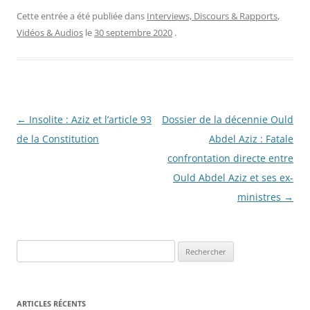
Cette entrée a été publiée dans
Interviews, Discours & Rapports
,
Vidéos & Audios
le
30 septembre 2020
.
Navigation
←
Insolite : Aziz et l’article 93
Dossier de la décennie Ould
des
de la Constitution
Abdel Aziz : Fatale
articles
confrontation directe entre
Ould Abdel Aziz et ses ex-
ministres
→
R
e
c
h
ARTICLES RÉCENTS