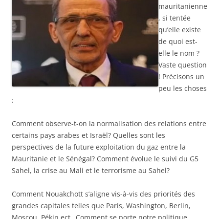
mauritanienne
, si tentée
qu’elle existe
de quoi est-
elle le nom ?
Vaste question
! Précisons un
peu les choses
:
Comment observe-t-on la normalisation des relations entre
certains pays arabes et Israël? Quelles sont les
perspectives de la future exploitation du gaz entre la
Mauritanie et le Sénégal? Comment évolue le suivi du G5
Sahel, la crise au Mali et le terrorisme au Sahel?
Comment Nouakchott s’aligne vis-à-vis des priorités des
grandes capitales telles que Paris, Washington, Berlin,
Moscou, Pékin ect…Comment se porte notre politique