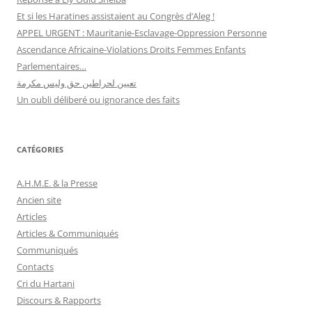
Et si les Haratines assistaient au Congrès d’Aleg !
APPEL URGENT : Mauritanie-Esclavage-Oppression Personne
Ascendance Africaine-Violations Droits Femmes Enfants
Parlementaires…
تعيين لحراطين حق وليس مكرمة
Un oubli déliberé ou ignorance des faits
CATÉGORIES
A.H.M.E. & la Presse
Ancien site
Articles
Articles & Communiqués
Communiqués
Contacts
Cri du Hartani
Discours & Rapports