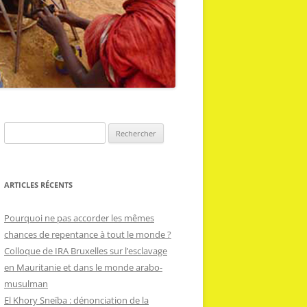
R
e
c
h
ARTICLES RÉCENTS
e
r
Pourquoi ne pas accorder les mêmes
c
chances de repentance à tout le monde ?
h
Colloque de IRA Bruxelles sur l’esclavage
e
en Mauritanie et dans le monde arabo-
r
musulman
El Khory Sneïba : dénonciation de la