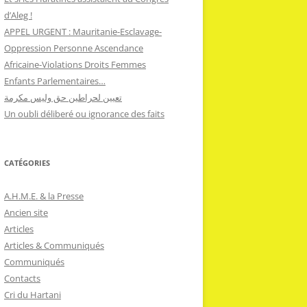
d’Aleg !
APPEL URGENT : Mauritanie-Esclavage-
Oppression Personne Ascendance
Africaine-Violations Droits Femmes
Enfants Parlementaires…
تعيين لحراطين حق وليس مكرمة
Un oubli déliberé ou ignorance des faits
CATÉGORIES
A.H.M.E. & la Presse
Ancien site
Articles
Articles & Communiqués
Communiqués
Contacts
Cri du Hartani