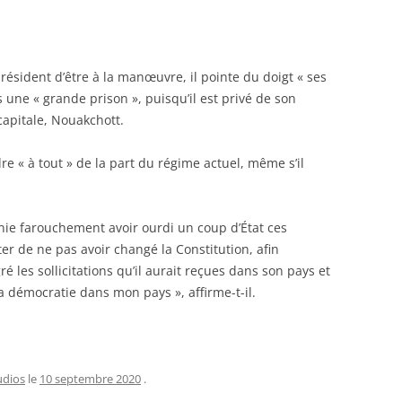
président d’être à la manœuvre, il pointe du doigt « ses
s une « grande prison », puisqu’il est privé de son
capitale, Nouakchott.
e « à tout » de la part du régime actuel, même s’il
 nie farouchement avoir ourdi un coup d’État ces
er de ne pas avoir changé la Constitution, afin
é les sollicitations qu’il aurait reçues dans son pays et
 la démocratie dans mon pays », affirme-t-il.
udios
le
10 septembre 2020
.