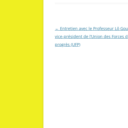
Navigation
←
Entretien avec le Professeur Lô Go
des
vice-président de l’Union des Forces 
articles
progrès (UFP)