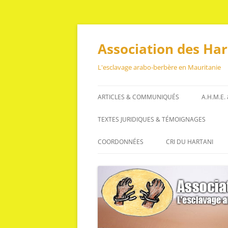
Aller
au
contenu
Association des Ha
L'esclavage arabo-berbère en Mauritanie
ARTICLES & COMMUNIQUÉS
A.H.M.E.
ARTICLES
TEXTES JURIDIQUES & TÉMOIGNAGES
COMMUNIQUÉS
TEXTES JURIDIQUES
COORDONNÉES
CRI DU HARTANI
TÉMOIGNAGES