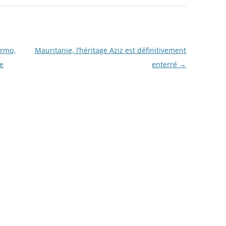
urmo,
Mauritanie, l’héritage Aziz est définitivement
de
enterré
→