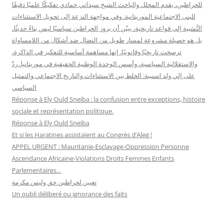
للحراطين، يقدم المحلل والباحث الشيخ سيداتي حمادي تفكيكًا علميًا دقيقًا
للبنى الاجتماعية الموريتانية. وفي مواجهة النزعة إلى تحويل الاستثناءات
النَّسَبية إلى قواعد تاريخية، يبيّن أن بروز الحراطين سياسيًا ليس بناءً حديثًا،
بل هو حصيلة مشروعة لمسار طويل من النضال ضد أشكال من اللامساواة
ترسخت تاريخيًا وقانونيًا. إنها مساهمة أساسية للتفكير في الذاكرة،
والاستقلالية السياسية، وأسس الوحدة الوطنية الحقيقية في موريتانيا. ردّ
على إلي ولد اسنيبة: الخلط بين الاستثناءات والتاريخ الاجتماعي والتمثيل
السياسي
Réponse à Ely Ould Sneiba : la confusion entre exceptions, histoire
sociale et représentation politique.
Réponse à Ely Ould Sneiba
Et si les Haratines assistaient au Congrès d’Aleg !
APPEL URGENT : Mauritanie-Esclavage-Oppression Personne
Ascendance Africaine-Violations Droits Femmes Enfants
Parlementaires…
تعيين لحراطين حق وليس مكرمة
Un oubli déliberé ou ignorance des faits