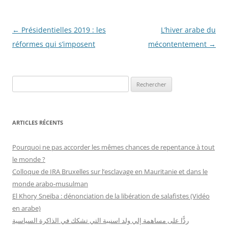
Navigation
←
Présidentielles 2019 : les
L’hiver arabe du
des
réformes qui s’imposent
mécontentement
→
articles
R
e
c
h
ARTICLES RÉCENTS
e
r
Pourquoi ne pas accorder les mêmes chances de repentance à tout
c
le monde ?
h
Colloque de IRA Bruxelles sur l’esclavage en Mauritanie et dans le
e
monde arabo-musulman
r
El Khory Sneïba : dénonciation de la libération de salafistes (Vidéo
en arabe)
:
ردًّا على مساهمة إلي ولد اسنيبة التي تشكك في الذاكرة السياسية