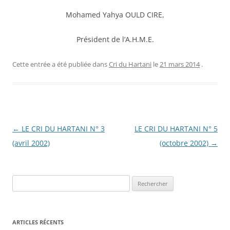
Mohamed Yahya OULD CIRE,
Président de l’A.H.M.E.
Cette entrée a été publiée dans
Cri du Hartani
le
21 mars 2014
.
Navigation
←
LE CRI DU HARTANI N° 3
LE CRI DU HARTANI N° 5
des
(avril 2002)
(octobre 2002)
→
articles
R
e
c
h
ARTICLES RÉCENTS