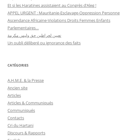
Et si les Haratines assistaient au Congrès d’Aleg !
APPEL URGENT : Mauritanie-Esclavage-Oppression Personne
Ascendance Africaine-Violations Droits Femmes Enfants
Parlementaires…
تعيين لحراطين حق وليس مكرمة
Un oubli déliberé ou ignorance des faits
CATÉGORIES
A.H.M.E. & la Presse
Ancien site
Articles
Articles & Communiqués
Communiqués
Contacts
Cri du Hartani
Discours & Rapports