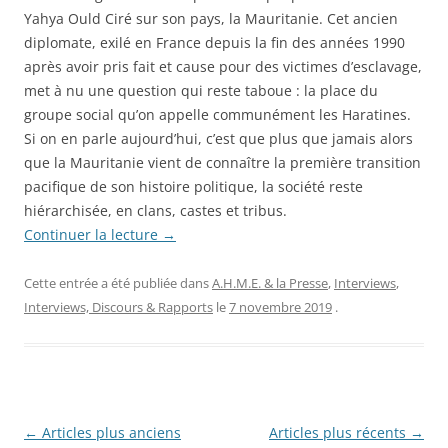
Yahya Ould Ciré sur son pays, la Mauritanie. Cet ancien
diplomate, exilé en France depuis la fin des années 1990
après avoir pris fait et cause pour des victimes d’esclavage,
met à nu une question qui reste taboue : la place du
groupe social qu’on appelle communément les Haratines.
Si on en parle aujourd’hui, c’est que plus que jamais alors
que la Mauritanie vient de connaître la première transition
pacifique de son histoire politique, la société reste
hiérarchisée, en clans, castes et tribus.
Continuer la lecture
→
Cette entrée a été publiée dans
A.H.M.E. & la Presse
,
Interviews
,
Interviews, Discours & Rapports
le
7 novembre 2019
.
Navigation
←
Articles plus anciens
Articles plus récents
→