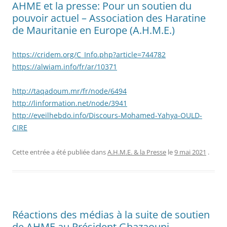
AHME et la presse: Pour un soutien du
pouvoir actuel – Association des Haratine
de Mauritanie en Europe (A.H.M.E.)
https://cridem.org/C_Info.php?article=744782
https://alwiam.info/fr/ar/10371
http://taqadoum.mr/fr/node/6494
http://linformation.net/node/3941
http://eveilhebdo.info/Discours-Mohamed-Yahya-OULD-
CIRE
Cette entrée a été publiée dans
A.H.M.E. & la Presse
le
9 mai 2021
.
Réactions des médias à la suite de soutien
de AHME au Président Ghazaouni