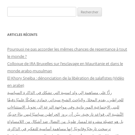
des
R
articles
e
c
h
ARTICLES RÉCENTS
e
r
Pourquoi ne pas accorder les mêmes chances de repentance à tout
c
le monde ?
h
Colloque de IRA Bruxelles sur l’esclavage en Mauritanie et dans le
e
monde arabo-musulman
r
El Khory Sneïba : dénonciation de la libération de salafistes (Vidéo
en arabe)
:
ردًّا على مساهمة إلي ولد اسنيبة التي تشكك في الذاكرة السياسية
للحراطين، يقدم المحلل والباحث الشيخ سيداتي حمادي تفكيكًا علميًا دقيقًا
للبنى الاجتماعية الموريتانية. وفي مواجهة النزعة إلى تحويل الاستثناءات
النَّسَبية إلى قواعد تاريخية، يبيّن أن بروز الحراطين سياسيًا ليس بناءً حديثًا،
بل هو حصيلة مشروعة لمسار طويل من النضال ضد أشكال من اللامساواة
ترسخت تاريخيًا وقانونيًا. إنها مساهمة أساسية للتفكير في الذاكرة،