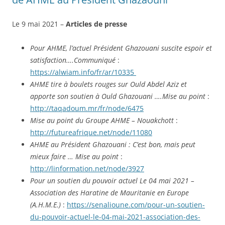
Le 9 mai 2021 –
Articles de presse
Pour AHME, l’actuel Président Ghazouani suscite espoir et
satisfaction….Communiqué
:
https://alwiam.info/fr/ar/10335
AHME tire à boulets rouges sur Ould Abdel Aziz et
apporte son soutien à Ould Ghazouani ….Mise au point
:
http://taqadoum.mr/fr/node/6475
Mise au point du Groupe AHME – Nouakchott
:
http://futureafrique.net/node/11080
AHME au Président Ghazouani : C’est bon, mais peut
mieux faire … Mise au point
:
http://linformation.net/node/3927
Pour un soutien du pouvoir actuel Le 04 mai 2021 –
Association des Haratine de Mauritanie en Europe
(A.H.M.E.)
:
https://senalioune.com/pour-un-soutien-
du-pouvoir-actuel-le-04-mai-2021-association-des-