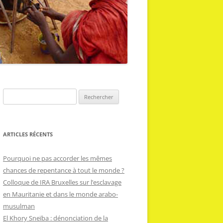
R
e
c
h
ARTICLES RÉCENTS
e
r
Pourquoi ne pas accorder les mêmes
c
chances de repentance à tout le monde ?
h
Colloque de IRA Bruxelles sur l’esclavage
e
en Mauritanie et dans le monde arabo-
r
musulman
El Khory Sneïba : dénonciation de la