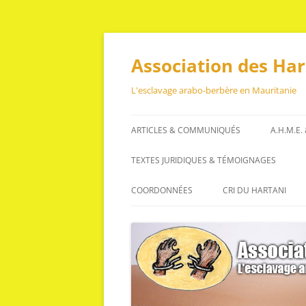
Aller
au
contenu
Association des Ha
L'esclavage arabo-berbère en Mauritanie
ARTICLES & COMMUNIQUÉS
A.H.M.E.
ARTICLES
TEXTES JURIDIQUES & TÉMOIGNAGES
COMMUNIQUÉS
TEXTES JURIDIQUES
COORDONNÉES
CRI DU HARTANI
TÉMOIGNAGES