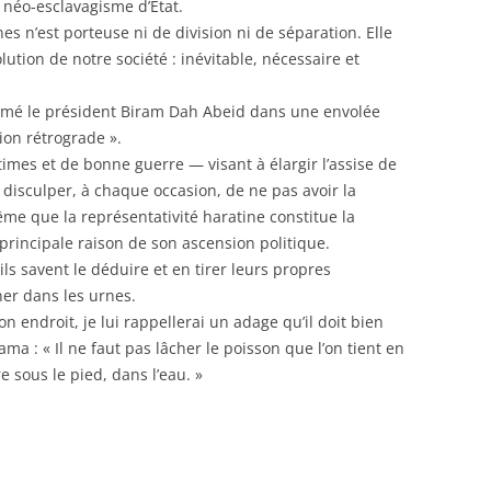
 néo-esclavagisme d’État.
es n’est porteuse ni de division ni de séparation. Elle
ution de notre société : inévitable, nécessaire et
firmé le président Biram Dah Abeid dans une envolée
ion rétrograde ».
imes et de bonne guerre — visant à élargir l’assise de
e disculper, à chaque occasion, de ne pas avoir la
ême que la représentativité haratine constitue la
 principale raison de son ascension politique.
ls savent le déduire et en tirer leurs propres
ner dans les urnes.
n endroit, je lui rappellerai un adage qu’il doit bien
ama : « Il ne faut pas lâcher le poisson que l’on tient en
e sous le pied, dans l’eau. »