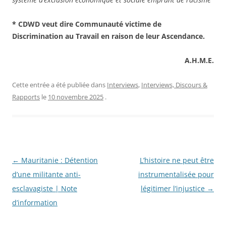
* CDWD veut dire Communauté victime de
Discrimination au Travail en raison de leur Ascendance.
A.H.M.E.
Cette entrée a été publiée dans
Interviews
,
Interviews, Discours &
Rapports
le
10 novembre 2025
.
Navigation
←
Mauritanie : Détention
L’histoire ne peut être
des
d’une militante anti-
instrumentalisée pour
articles
esclavagiste | Note
légitimer l’injustice
→
d’information