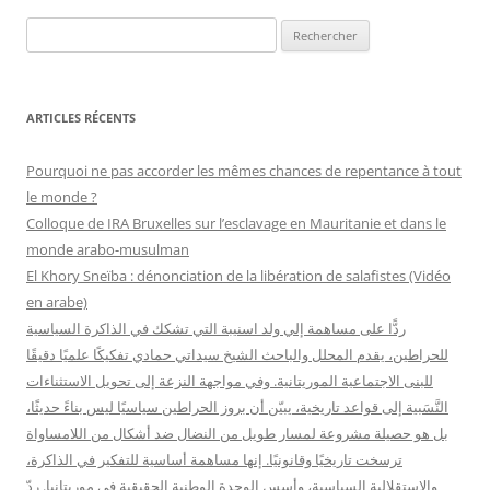
R
e
c
h
ARTICLES RÉCENTS
e
r
Pourquoi ne pas accorder les mêmes chances de repentance à tout
c
le monde ?
h
Colloque de IRA Bruxelles sur l’esclavage en Mauritanie et dans le
e
monde arabo-musulman
r
El Khory Sneïba : dénonciation de la libération de salafistes (Vidéo
en arabe)
:
ردًّا على مساهمة إلي ولد اسنيبة التي تشكك في الذاكرة السياسية
للحراطين، يقدم المحلل والباحث الشيخ سيداتي حمادي تفكيكًا علميًا دقيقًا
للبنى الاجتماعية الموريتانية. وفي مواجهة النزعة إلى تحويل الاستثناءات
النَّسَبية إلى قواعد تاريخية، يبيّن أن بروز الحراطين سياسيًا ليس بناءً حديثًا،
بل هو حصيلة مشروعة لمسار طويل من النضال ضد أشكال من اللامساواة
ترسخت تاريخيًا وقانونيًا. إنها مساهمة أساسية للتفكير في الذاكرة،
والاستقلالية السياسية، وأسس الوحدة الوطنية الحقيقية في موريتانيا. ردّ