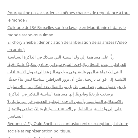
e
r
Pourquoi ne pas accorder les mêmes chances de repentance à tout
c
le monde ?
h
Colloque de IRA Bruxelles sur l’esclavage en Mauritanie et dans le
e
monde arabo-musulman
r
El Khory Sneïba : dénonciation de la libération de salafistes (Vidéo
en arabe)
:
ردًّا على مساهمة إلي ولد اسنيبة التي تشكك في الذاكرة السياسية
للحراطين، يقدم المحلل والباحث الشيخ سيداتي حمادي تفكيكًا علميًا دقيقًا
للبنى الاجتماعية الموريتانية. وفي مواجهة النزعة إلى تحويل الاستثناءات
النَّسَبية إلى قواعد تاريخية، يبيّن أن بروز الحراطين سياسيًا ليس بناءً حديثًا،
بل هو حصيلة مشروعة لمسار طويل من النضال ضد أشكال من اللامساواة
ترسخت تاريخيًا وقانونيًا. إنها مساهمة أساسية للتفكير في الذاكرة،
والاستقلالية السياسية، وأسس الوحدة الوطنية الحقيقية في موريتانيا. ردّ
على إلي ولد اسنيبة: الخلط بين الاستثناءات والتاريخ الاجتماعي والتمثيل
السياسي
Réponse à Ely Ould Sneiba : la confusion entre exceptions, histoire
sociale et représentation politique.