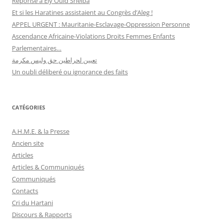
Réponse à Ely Ould Sneiba
Et si les Haratines assistaient au Congrès d’Aleg !
APPEL URGENT : Mauritanie-Esclavage-Oppression Personne
Ascendance Africaine-Violations Droits Femmes Enfants
Parlementaires…
تعيين لحراطين حق وليس مكرمة
Un oubli déliberé ou ignorance des faits
CATÉGORIES
A.H.M.E. & la Presse
Ancien site
Articles
Articles & Communiqués
Communiqués
Contacts
Cri du Hartani
Discours & Rapports