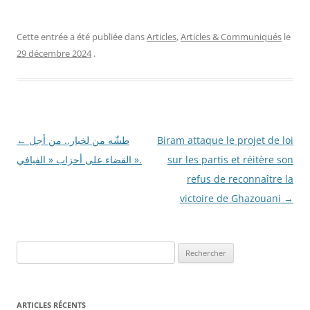
Cette entrée a été publiée dans
Articles
,
Articles & Communiqués
le
29 décembre 2024
.
Navigation
←
طشّه من لخبار.. من أجل
Biram attaque le projet de loi
des
القضاء على أحزاب « الفيافي ».
sur les partis et réitère son
articles
refus de reconnaître la
victoire de Ghazouani
→
R
e
c
h
ARTICLES RÉCENTS