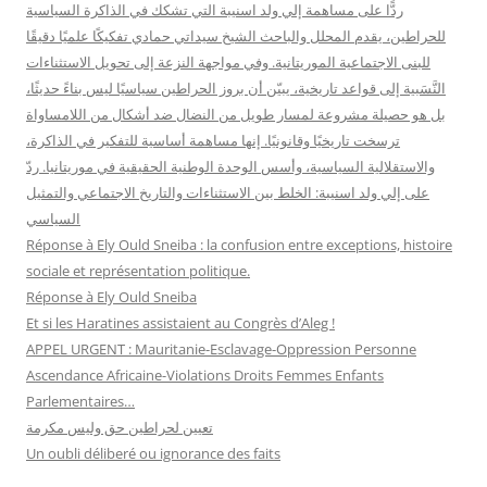
:
ردًّا على مساهمة إلي ولد اسنيبة التي تشكك في الذاكرة السياسية
للحراطين، يقدم المحلل والباحث الشيخ سيداتي حمادي تفكيكًا علميًا دقيقًا
للبنى الاجتماعية الموريتانية. وفي مواجهة النزعة إلى تحويل الاستثناءات
النَّسَبية إلى قواعد تاريخية، يبيّن أن بروز الحراطين سياسيًا ليس بناءً حديثًا،
بل هو حصيلة مشروعة لمسار طويل من النضال ضد أشكال من اللامساواة
ترسخت تاريخيًا وقانونيًا. إنها مساهمة أساسية للتفكير في الذاكرة،
والاستقلالية السياسية، وأسس الوحدة الوطنية الحقيقية في موريتانيا. ردّ
على إلي ولد اسنيبة: الخلط بين الاستثناءات والتاريخ الاجتماعي والتمثيل
السياسي
Réponse à Ely Ould Sneiba : la confusion entre exceptions, histoire
sociale et représentation politique.
Réponse à Ely Ould Sneiba
Et si les Haratines assistaient au Congrès d’Aleg !
APPEL URGENT : Mauritanie-Esclavage-Oppression Personne
Ascendance Africaine-Violations Droits Femmes Enfants
Parlementaires…
تعيين لحراطين حق وليس مكرمة
Un oubli déliberé ou ignorance des faits