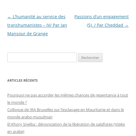
Navigation
←
L’humanité au service des
Passions d’un engagement
des
transhumanistes – IV/ Par Ian
(5). / Par Cheddad
→
articles
Mansour de Grange
R
e
c
h
ARTICLES RÉCENTS
e
r
Pourquoi ne pas accorder les mêmes chances de repentance à tout
c
le monde ?
h
Colloque de IRA Bruxelles sur l’esclavage en Mauritanie et dans le
e
monde arabo-musulman
r
El Khory Sneïba : dénonciation de la libération de salafistes (Vidéo
en arabe)