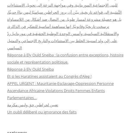
للبنى الاجتماعية الموريتانية. وفي مواجهة النزعة إلى تحويل الاستثناءات
النَّسَبية إلى قواعد تاريخية، يبيّن أن بروز الحراطين سياسيًا ليس بناءً حديثًا،
بل هو حصيلة مشروعة لمسار طويل من النضال ضد أشكال من اللامساواة
ترسخت تاريخيًا وقانونيًا. إنها مساهمة أساسية للتفكير في الذاكرة،
والاستقلالية السياسية، وأسس الوحدة الوطنية الحقيقية في موريتانيا. ردّ
على إلي ولد اسنيبة: الخلط بين الاستثناءات والتاريخ الاجتماعي والتمثيل
السياسي
Réponse à Ely Ould Sneiba : la confusion entre exceptions, histoire
sociale et représentation politique.
Réponse à Ely Ould Sneiba
Et si les Haratines assistaient au Congrès d’Aleg !
APPEL URGENT : Mauritanie-Esclavage-Oppression Personne
Ascendance Africaine-Violations Droits Femmes Enfants
Parlementaires…
تعيين لحراطين حق وليس مكرمة
Un oubli déliberé ou ignorance des faits