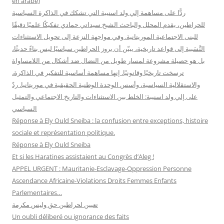
en arabe)
:
ردًّا على مساهمة إلي ولد اسنيبة التي تشكك في الذاكرة السياسية
للحراطين، يقدم المحلل والباحث الشيخ سيداتي حمادي تفكيكًا علميًا دقيقًا
للبنى الاجتماعية الموريتانية. وفي مواجهة النزعة إلى تحويل الاستثناءات
النَّسَبية إلى قواعد تاريخية، يبيّن أن بروز الحراطين سياسيًا ليس بناءً حديثًا،
بل هو حصيلة مشروعة لمسار طويل من النضال ضد أشكال من اللامساواة
ترسخت تاريخيًا وقانونيًا. إنها مساهمة أساسية للتفكير في الذاكرة،
والاستقلالية السياسية، وأسس الوحدة الوطنية الحقيقية في موريتانيا. ردّ
على إلي ولد اسنيبة: الخلط بين الاستثناءات والتاريخ الاجتماعي والتمثيل
السياسي
Réponse à Ely Ould Sneiba : la confusion entre exceptions, histoire
sociale et représentation politique.
Réponse à Ely Ould Sneiba
Et si les Haratines assistaient au Congrès d’Aleg !
APPEL URGENT : Mauritanie-Esclavage-Oppression Personne
Ascendance Africaine-Violations Droits Femmes Enfants
Parlementaires…
تعيين لحراطين حق وليس مكرمة
Un oubli déliberé ou ignorance des faits