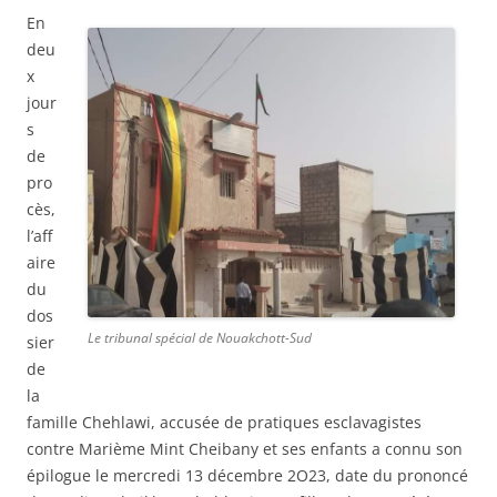
En
deu
x
jour
s
de
pro
cès,
l’aff
aire
du
dos
Le tribunal spécial de Nouakchott-Sud
sier
de
la
famille Chehlawi, accusée de pratiques esclavagistes
contre Marième Mint Cheibany et ses enfants a connu son
épilogue le mercredi 13 décembre 2O23, date du prononcé