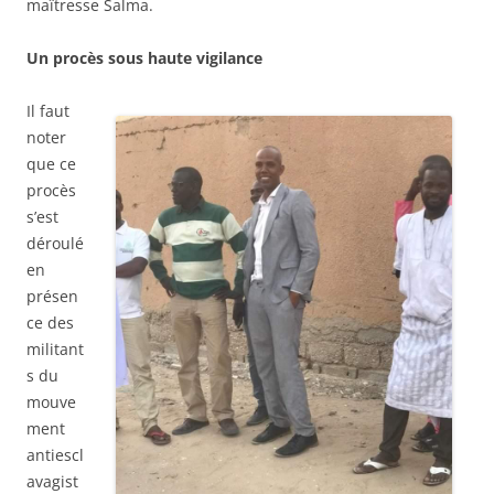
maîtresse Salma.
Un procès sous haute vigilance
Il faut
noter
que ce
procès
s’est
déroulé
en
présen
ce des
militant
s du
mouve
ment
antiescl
avagist