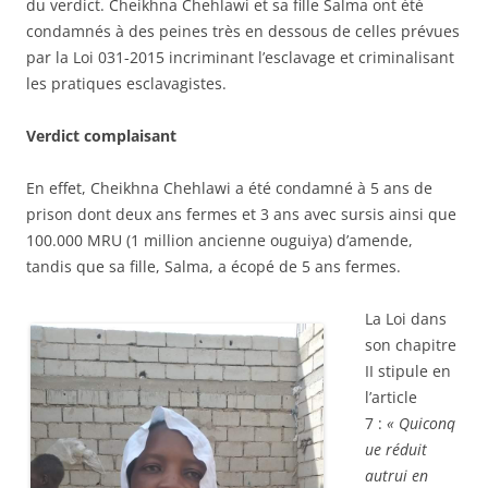
du verdict. Cheikhna Chehlawi et sa fille Salma ont été
condamnés à des peines très en dessous de celles prévues
par la Loi 031-2015 incriminant l’esclavage et criminalisant
les pratiques esclavagistes.
Verdict complaisant
En effet, Cheikhna Chehlawi a été condamné à 5 ans de
prison dont deux ans fermes et 3 ans avec sursis ainsi que
100.000 MRU (1 million ancienne ouguiya) d’amende,
tandis que sa fille, Salma, a écopé de 5 ans fermes.
La Loi dans
son chapitre
II stipule en
l’article
7 :
«
Quiconq
ue réduit
autrui en