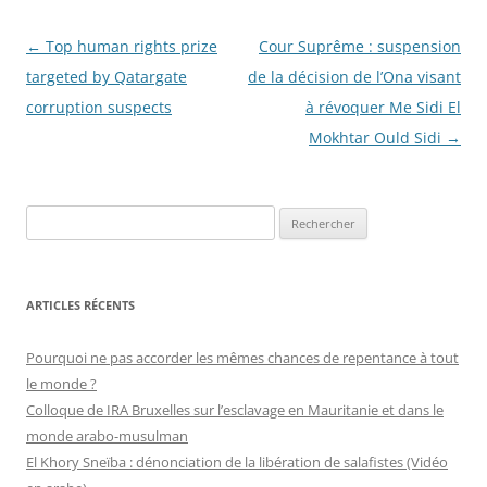
Navigation
←
Top human rights prize
Cour Suprême : suspension
des
targeted by Qatargate
de la décision de l’Ona visant
articles
corruption suspects
à révoquer Me Sidi El
Mokhtar Ould Sidi
→
R
e
c
h
ARTICLES RÉCENTS
e
r
Pourquoi ne pas accorder les mêmes chances de repentance à tout
c
le monde ?
h
Colloque de IRA Bruxelles sur l’esclavage en Mauritanie et dans le
e
monde arabo-musulman
r
El Khory Sneïba : dénonciation de la libération de salafistes (Vidéo