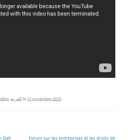
udios
,
العربية
le
12 novembre 2023
.
am Dah
Forum sur les entreprises et les droits de