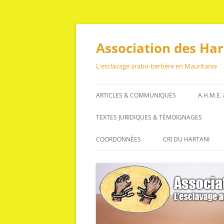
Aller
au
contenu
Association des Ha
L'esclavage arabo-berbère en Mauritanie
ARTICLES & COMMUNIQUÉS
A.H.M.E.
ARTICLES
TEXTES JURIDIQUES & TÉMOIGNAGES
COMMUNIQUÉS
TEXTES JURIDIQUES
COORDONNÉES
CRI DU HARTANI
TÉMOIGNAGES