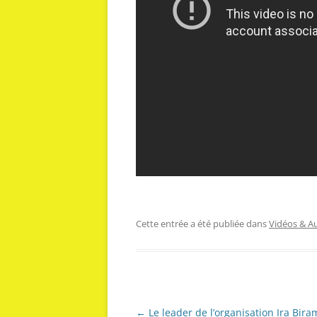
Cette entrée a été publiée dans
Vidéos & A
Navigation
←
Le leader de l’organisation Ira Bir