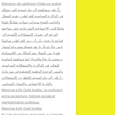
:
libération de salafistes (Vidéo en arabe)
ردًّا على مساهمة إلي ولد اسنيبة التي تشكك
في الذاكرة السياسية للحراطين، يقدم المحلل
والباحث الشيخ سيداتي حمادي تفكيكًا علميًا
دقيقًا للبنى الاجتماعية الموريتانية. وفي مواجهة
النزعة إلى تحويل الاستثناءات النَّسَبية إلى
قواعد تاريخية، يبيّن أن بروز الحراطين سياسيًا
ليس بناءً حديثًا، بل هو حصيلة مشروعة لمسار
طويل من النضال ضد أشكال من اللامساواة
ترسخت تاريخيًا وقانونيًا. إنها مساهمة أساسية
للتفكير في الذاكرة، والاستقلالية السياسية،
وأسس الوحدة الوطنية الحقيقية في موريتانيا.
ردّ على إلي ولد اسنيبة: الخلط بين الاستثناءات
والتاريخ الاجتماعي والتمثيل السياسي
Réponse à Ely Ould Sneiba : la confusion
entre exceptions, histoire sociale et
représentation politique.
Réponse à Ely Ould Sneiba
Et si les Haratines assistaient au Congrès