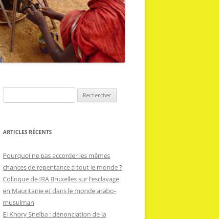
R
e
c
h
ARTICLES RÉCENTS
e
r
Pourquoi ne pas accorder les mêmes
c
chances de repentance à tout le monde ?
h
Colloque de IRA Bruxelles sur l’esclavage
e
en Mauritanie et dans le monde arabo-
r
musulman
El Khory Sneïba : dénonciation de la