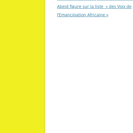
des
Abeid figure sur la liste » des Voix de
articles
l’Emancipation Africaine »