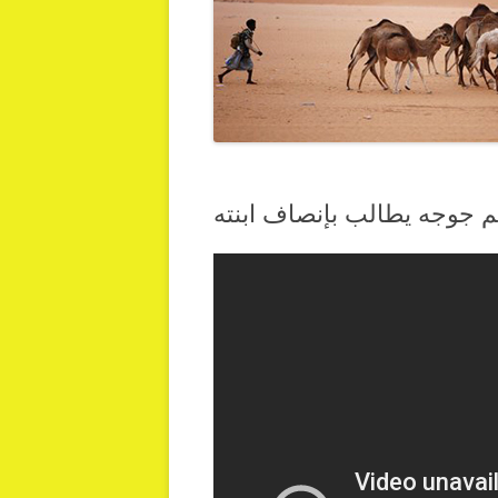
يم جوجه يطالب بإنصاف ابنته