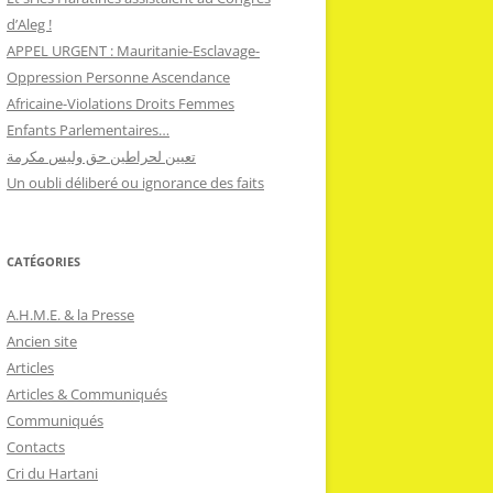
d’Aleg !
APPEL URGENT : Mauritanie-Esclavage-
Oppression Personne Ascendance
Africaine-Violations Droits Femmes
Enfants Parlementaires…
تعيين لحراطين حق وليس مكرمة
Un oubli déliberé ou ignorance des faits
CATÉGORIES
A.H.M.E. & la Presse
Ancien site
Articles
Articles & Communiqués
Communiqués
Contacts
Cri du Hartani