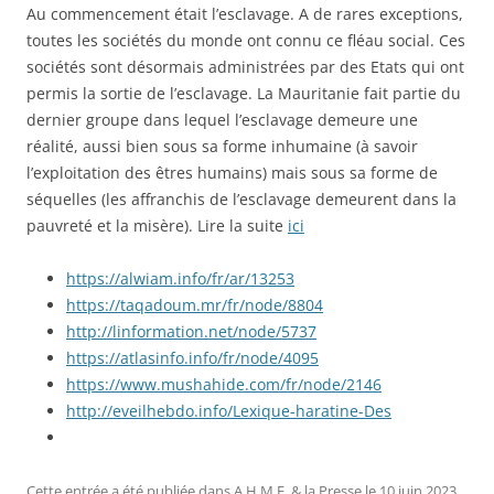
Au commencement était l’esclavage. A de rares exceptions,
toutes les sociétés du monde ont connu ce fléau social. Ces
sociétés sont désormais administrées par des Etats qui ont
permis la sortie de l’esclavage. La Mauritanie fait partie du
dernier groupe dans lequel l’esclavage demeure une
réalité, aussi bien sous sa forme inhumaine (à savoir
l’exploitation des êtres humains) mais sous sa forme de
séquelles (les affranchis de l’esclavage demeurent dans la
pauvreté et la misère). Lire la suite
ici
https://alwiam.info/fr/ar/13253
https://taqadoum.mr/fr/node/8804
http://linformation.net/node/5737
https://atlasinfo.info/fr/node/4095
https://www.mushahide.com/fr/node/2146
http://eveilhebdo.info/Lexique-haratine-Des
Cette entrée a été publiée dans
A.H.M.E. & la Presse
le
10 juin 2023
.