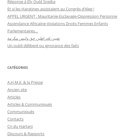
Réponse à Ely Ould Sneiba
Et si les Haratines assistaient au Congrès d’Aleg !
APPEL URGENT : Mauritanie-Esclavage-Oppression Personne
Ascendance Africaine-Violations Droits Femmes Enfants
Parlementaires…
تعيين لحراطين حق وليس مكرمة
Un oubli déliberé ou ignorance des faits
CATÉGORIES
A.H.M.E. & la Presse
Ancien site
Articles
Articles & Communiqués
Communiqués
Contacts
Cri du Hartani
Discours & Rapports