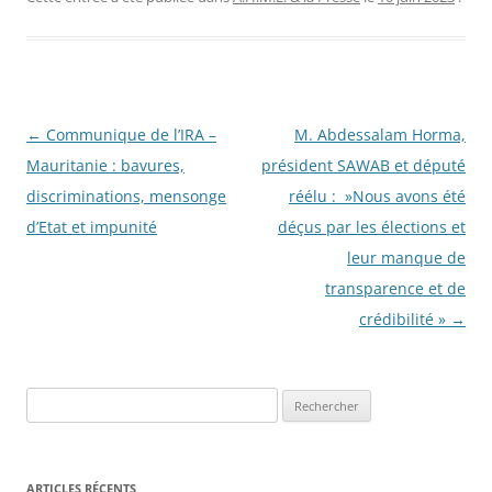
Navigation
←
Communique de l’IRA –
M. Abdessalam Horma,
des
Mauritanie : bavures,
président SAWAB et député
articles
discriminations, mensonge
réélu : »Nous avons été
d’Etat et impunité
déçus par les élections et
leur manque de
transparence et de
crédibilité »
→
R
e
c
h
ARTICLES RÉCENTS