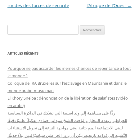
articles
rondes des forces de sécurité
l’Afrique de l’Ouest
→
R
e
c
h
ARTICLES RÉCENTS
e
r
Pourquoi ne pas accorder les mêmes chances de repentance à tout
c
le monde ?
h
Colloque de IRA Bruxelles sur l’esclavage en Mauritanie et dans le
e
monde arabo-musulman
r
El Khory Sneïba : dénonciation de la libération de salafistes (Vidéo
en arabe)
:
ردًّا على مساهمة إلي ولد اسنيبة التي تشكك في الذاكرة السياسية
للحراطين، يقدم المحلل والباحث الشيخ سيداتي حمادي تفكيكًا علميًا دقيقًا
للبنى الاجتماعية الموريتانية. وفي مواجهة النزعة إلى تحويل الاستثناءات
النَّسَبية إلى قواعد تاريخية، يبيّن أن بروز الحراطين سياسيًا ليس بناءً حديثًا،