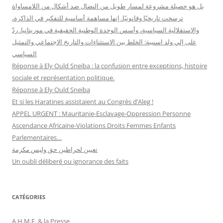
بل هو حصيلة مشروعة لمسار طويل من النضال ضد أشكال من اللامساواة
ترسخت تاريخيًا وقانونيًا. إنها مساهمة أساسية للتفكير في الذاكرة،
والاستقلالية السياسية، وأسس الوحدة الوطنية الحقيقية في موريتانيا. ردّ
على إلي ولد اسنيبة: الخلط بين الاستثناءات والتاريخ الاجتماعي والتمثيل
السياسي
Réponse à Ely Ould Sneiba : la confusion entre exceptions, histoire
sociale et représentation politique.
Réponse à Ely Ould Sneiba
Et si les Haratines assistaient au Congrès d’Aleg !
APPEL URGENT : Mauritanie-Esclavage-Oppression Personne
Ascendance Africaine-Violations Droits Femmes Enfants
Parlementaires…
تعيين لحراطين حق وليس مكرمة
Un oubli déliberé ou ignorance des faits
CATÉGORIES
A.H.M.E. & la Presse