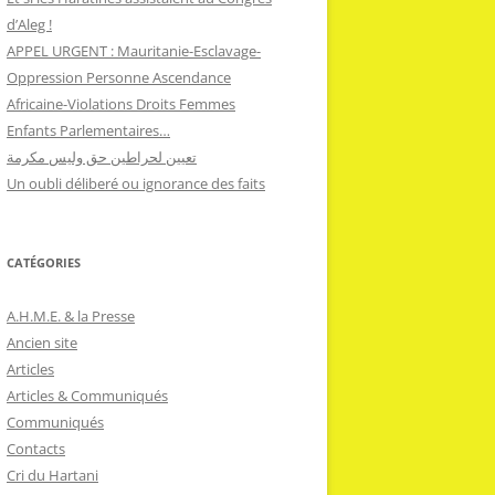
d’Aleg !
APPEL URGENT : Mauritanie-Esclavage-
Oppression Personne Ascendance
Africaine-Violations Droits Femmes
Enfants Parlementaires…
تعيين لحراطين حق وليس مكرمة
Un oubli déliberé ou ignorance des faits
CATÉGORIES
A.H.M.E. & la Presse
Ancien site
Articles
Articles & Communiqués
Communiqués
Contacts
Cri du Hartani