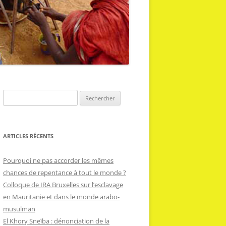
R
e
c
h
ARTICLES RÉCENTS
e
r
Pourquoi ne pas accorder les mêmes
c
chances de repentance à tout le monde ?
h
Colloque de IRA Bruxelles sur l’esclavage
e
en Mauritanie et dans le monde arabo-
r
musulman
El Khory Sneïba : dénonciation de la