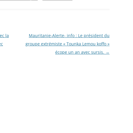
ec la
Mauritanie-Alerte- info : Le président du
ec
groupe extrémiste « Tounka Lemou koffo »
écope un an avec sursis.
→