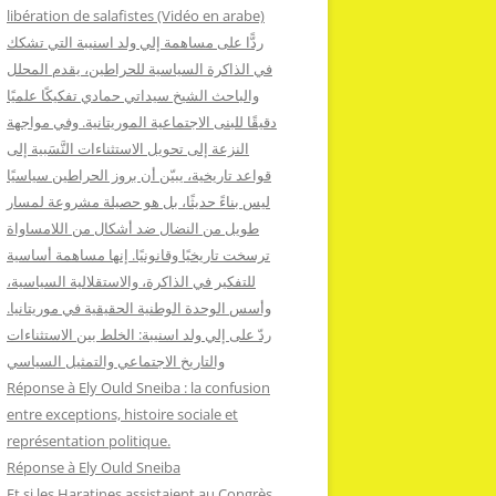
:
libération de salafistes (Vidéo en arabe)
ردًّا على مساهمة إلي ولد اسنيبة التي تشكك
في الذاكرة السياسية للحراطين، يقدم المحلل
والباحث الشيخ سيداتي حمادي تفكيكًا علميًا
دقيقًا للبنى الاجتماعية الموريتانية. وفي مواجهة
النزعة إلى تحويل الاستثناءات النَّسَبية إلى
قواعد تاريخية، يبيّن أن بروز الحراطين سياسيًا
ليس بناءً حديثًا، بل هو حصيلة مشروعة لمسار
طويل من النضال ضد أشكال من اللامساواة
ترسخت تاريخيًا وقانونيًا. إنها مساهمة أساسية
للتفكير في الذاكرة، والاستقلالية السياسية،
وأسس الوحدة الوطنية الحقيقية في موريتانيا.
ردّ على إلي ولد اسنيبة: الخلط بين الاستثناءات
والتاريخ الاجتماعي والتمثيل السياسي
Réponse à Ely Ould Sneiba : la confusion
entre exceptions, histoire sociale et
représentation politique.
Réponse à Ely Ould Sneiba
Et si les Haratines assistaient au Congrès