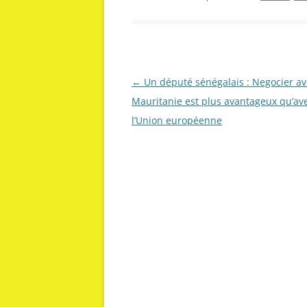
Navigation
←
Un député sénégalais : Negocier av
des
Mauritanie est plus avantageux qu’av
articles
l’Union européenne