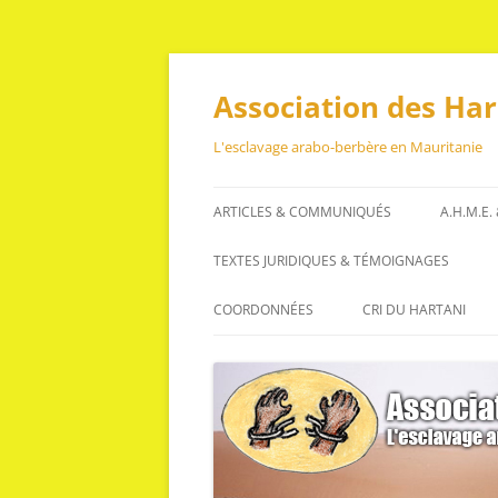
Aller
au
contenu
Association des Ha
L'esclavage arabo-berbère en Mauritanie
ARTICLES & COMMUNIQUÉS
A.H.M.E.
ARTICLES
TEXTES JURIDIQUES & TÉMOIGNAGES
COMMUNIQUÉS
TEXTES JURIDIQUES
COORDONNÉES
CRI DU HARTANI
TÉMOIGNAGES