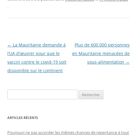
.
Navigation
←
La Mauritanie demande à
Plus de 600.000 personnes
des
l’UA d’œuvrer pour que le
en Mauritanie menacées de
articles
vaccin contre le covid-19 soit
sous-alimentation
→
disponible sur le continent
R
e
c
h
ARTICLES RÉCENTS
e
r
Pourquoi ne pas accorder les mêmes chances de repentance à tout