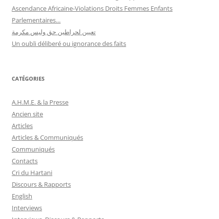
Ascendance Africaine-Violations Droits Femmes Enfants
Parlementaires…
تعيين لحراطين حق وليس مكرمة
Un oubli déliberé ou ignorance des faits
CATÉGORIES
A.H.M.E. & la Presse
Ancien site
Articles
Articles & Communiqués
Communiqués
Contacts
Cri du Hartani
Discours & Rapports
English
Interviews