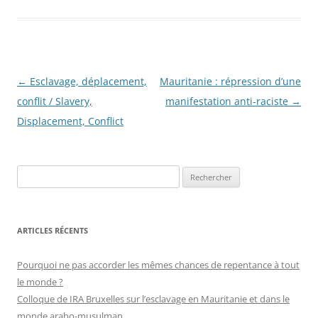
Navigation
←
Esclavage, déplacement,
Mauritanie : répression d’une
des
conflit / Slavery,
manifestation anti-raciste
→
articles
Displacement, Conflict
R
e
c
h
ARTICLES RÉCENTS
e
r
Pourquoi ne pas accorder les mêmes chances de repentance à tout
c
le monde ?
h
Colloque de IRA Bruxelles sur l’esclavage en Mauritanie et dans le
e
monde arabo-musulman