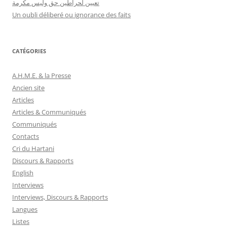
تعيين لحراطين حق وليس مكرمة
Un oubli déliberé ou ignorance des faits
CATÉGORIES
A.H.M.E. & la Presse
Ancien site
Articles
Articles & Communiqués
Communiqués
Contacts
Cri du Hartani
Discours & Rapports
English
Interviews
Interviews, Discours & Rapports
Langues
Listes