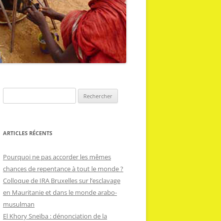
R
e
c
h
ARTICLES RÉCENTS
e
r
Pourquoi ne pas accorder les mêmes
c
chances de repentance à tout le monde ?
h
Colloque de IRA Bruxelles sur l’esclavage
e
en Mauritanie et dans le monde arabo-
r
musulman
El Khory Sneïba : dénonciation de la