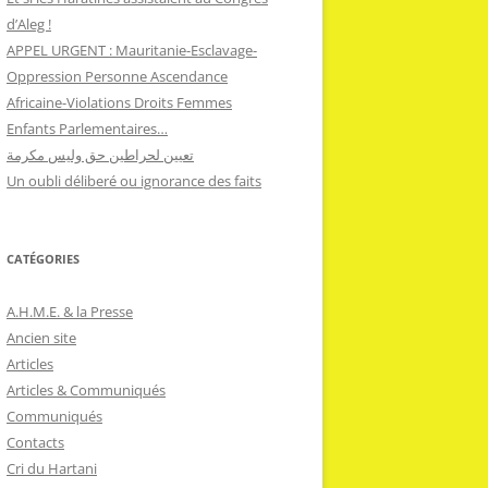
d’Aleg !
APPEL URGENT : Mauritanie-Esclavage-
Oppression Personne Ascendance
Africaine-Violations Droits Femmes
Enfants Parlementaires…
تعيين لحراطين حق وليس مكرمة
Un oubli déliberé ou ignorance des faits
CATÉGORIES
A.H.M.E. & la Presse
Ancien site
Articles
Articles & Communiqués
Communiqués
Contacts
Cri du Hartani