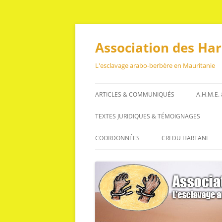
Aller
au
contenu
Association des Ha
L'esclavage arabo-berbère en Mauritanie
ARTICLES & COMMUNIQUÉS
A.H.M.E.
ARTICLES
TEXTES JURIDIQUES & TÉMOIGNAGES
COMMUNIQUÉS
TEXTES JURIDIQUES
COORDONNÉES
CRI DU HARTANI
TÉMOIGNAGES