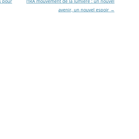
s pour
l’IRA mouvement de la lumière : un nouvel
avenir, un nouvel espoir
→