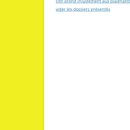
des
s’en prend injustement aux plaignant
articles
vider les dossiers présentés