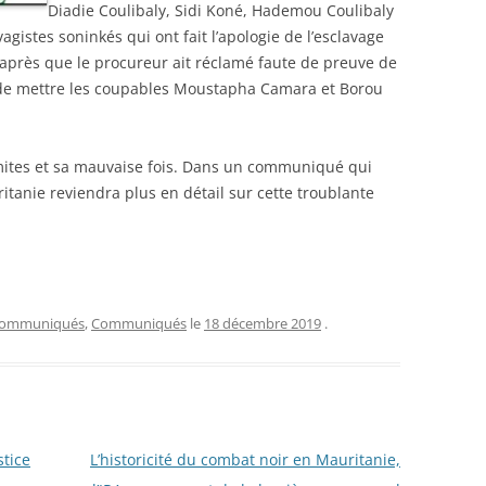
Diadie Coulibaly, Sidi Koné, Hademou Coulibaly
agistes soninkés qui ont fait l’apologie de l’esclavage
’après que le procureur ait réclamé faute de preuve de
et de mettre les coupables Moustapha Camara et Borou
imites et sa mauvaise fois. Dans un communiqué qui
tanie reviendra plus en détail sur cette troublante
 Communiqués
,
Communiqués
le
18 décembre 2019
.
stice
L’historicité du combat noir en Mauritanie,