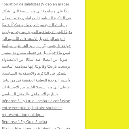
:
libération de salafistes (Vidéo en arabe)
ردًّا على مساهمة إلي ولد اسنيبة التي تشكك
في الذاكرة السياسية للحراطين، يقدم المحلل
والباحث الشيخ سيداتي حمادي تفكيكًا علميًا
دقيقًا للبنى الاجتماعية الموريتانية. وفي مواجهة
النزعة إلى تحويل الاستثناءات النَّسَبية إلى
قواعد تاريخية، يبيّن أن بروز الحراطين سياسيًا
ليس بناءً حديثًا، بل هو حصيلة مشروعة لمسار
طويل من النضال ضد أشكال من اللامساواة
ترسخت تاريخيًا وقانونيًا. إنها مساهمة أساسية
للتفكير في الذاكرة، والاستقلالية السياسية،
وأسس الوحدة الوطنية الحقيقية في موريتانيا.
ردّ على إلي ولد اسنيبة: الخلط بين الاستثناءات
والتاريخ الاجتماعي والتمثيل السياسي
Réponse à Ely Ould Sneiba : la confusion
entre exceptions, histoire sociale et
représentation politique.
Réponse à Ely Ould Sneiba
Et si les Haratines assistaient au Congrès