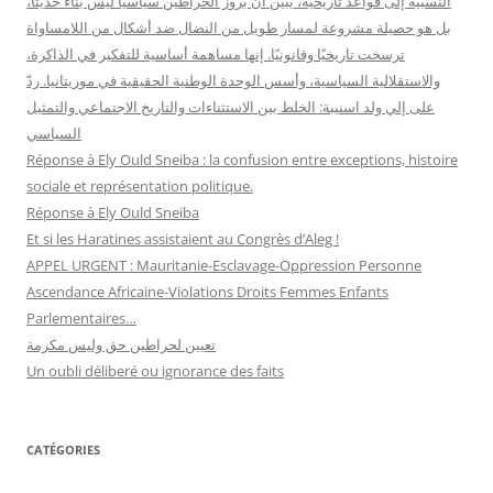
النَّسَبية إلى قواعد تاريخية، يبيّن أن بروز الحراطين سياسيًا ليس بناءً حديثًا،
بل هو حصيلة مشروعة لمسار طويل من النضال ضد أشكال من اللامساواة
ترسخت تاريخيًا وقانونيًا. إنها مساهمة أساسية للتفكير في الذاكرة،
والاستقلالية السياسية، وأسس الوحدة الوطنية الحقيقية في موريتانيا. ردّ
على إلي ولد اسنيبة: الخلط بين الاستثناءات والتاريخ الاجتماعي والتمثيل
السياسي
Réponse à Ely Ould Sneiba : la confusion entre exceptions, histoire
sociale et représentation politique.
Réponse à Ely Ould Sneiba
Et si les Haratines assistaient au Congrès d’Aleg !
APPEL URGENT : Mauritanie-Esclavage-Oppression Personne
Ascendance Africaine-Violations Droits Femmes Enfants
Parlementaires…
تعيين لحراطين حق وليس مكرمة
Un oubli déliberé ou ignorance des faits
CATÉGORIES