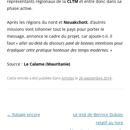
représentants régionaux de la
CLTM
et entre donc dans sa
phase active.
Après les régions du nord et
Nouakchott
, d’autres
missions vont sillonner tout le pays pour porter le
message, annonce le cadre du projet, car ajoute-t-il, il
faut
« aller au-delà du discours pavé de bonnes intentions pour
éradiquer cette pratique honteuse des temps modernes. »
Source :
Le Calame (Mauritanie)
Cette entrée a été publiée dans
Articles
le
26 septembre 2014
.
Navigation
←
Ratage encore
Le mot de Bernice Dubois
des
relatif au livre