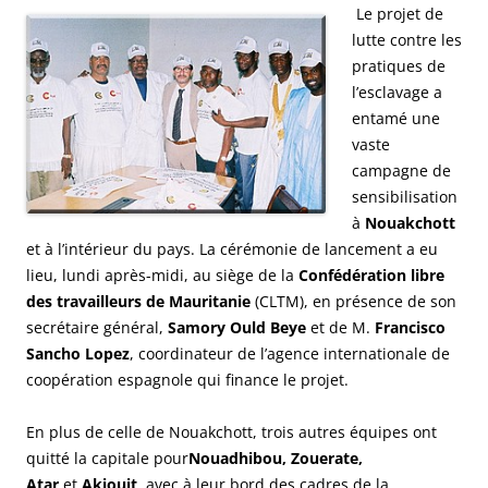
Le projet de
lutte contre les
pratiques de
l’esclavage a
entamé une
vaste
campagne de
sensibilisation
à
Nouakchott
et à l’intérieur du pays. La cérémonie de lancement a eu
lieu, lundi après-midi, au siège de la
Confédération libre
des travailleurs de Mauritanie
(CLTM), en présence de son
secrétaire général,
Samory Ould Beye
et de M.
Francisco
Sancho Lopez
, coordinateur de l’agence internationale de
coopération espagnole qui finance le projet.
En plus de celle de Nouakchott, trois autres équipes ont
quitté la capitale pour
Nouadhibou, Zouerate,
Atar
et
Akjoujt,
avec à leur bord des cadres de la