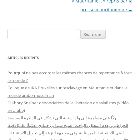
articles
« Mauritanie… » repris par la
presse mauritanienne
→
R
e
c
h
ARTICLES RÉCENTS
e
r
Pourquoi ne pas accorder les mêmes chances de repentance à tout
c
le monde ?
h
Colloque de IRA Bruxelles sur l’esclavage en Mauritanie et dans le
e
monde arabo-musulman
r
El Khory Sneïba : dénonciation de la libération de salafistes (Vidéo
en arabe)
:
ردًّا على مساهمة إلي ولد اسنيبة التي تشكك في الذاكرة السياسية
للحراطين، يقدم المحلل والباحث الشيخ سيداتي حمادي تفكيكًا علميًا دقيقًا
للبنى الاجتماعية الموريتانية. وفي مواجهة النزعة إلى تحويل الاستثناءات