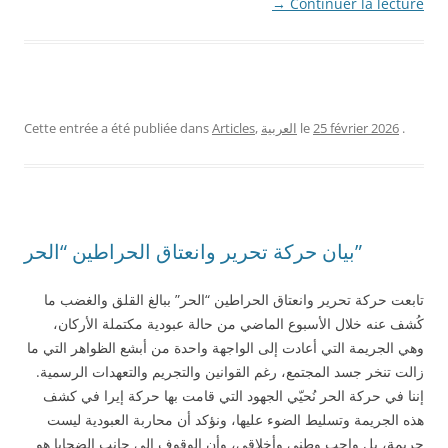
→
Continuer la lecture
.
25 février 2026
le
العربية
,
Articles
Cette entrée a été publiée dans
بيان حركة تحرير وانعتاق الحراطين “الحر”
تابعت حركة تحرير وانعتاق الحراطين “الحر” ببالغ القلق والغضب ما
كُشف عنه خلال الأسبوع الماضي من حالة عبودية مكتملة الأركان،
وهي الجريمة التي أعادت إلى الواجهة واحدة من أبشع الظواهر التي ما
زالت تنخر جسد المجتمع، رغم القوانين والتجريم والتعهدات الرسمية.
إننا في حركة الحر نُحيّي الجهود التي قامت بها حركة إيرا في كشف
هذه الجريمة وتسليط الضوء عليها، ونؤكد أن محاربة العبودية ليست
جريمة، بل واجب وطني وأخلاقي، وأن الوقوف إلى جانب الضحايا هو