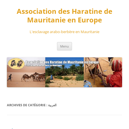
Aller
au
Association des Haratine de
contenu
Mauritanie en Europe
L'esclavage arabo-berbère en Mauritanie
Menu
العربية
ARCHIVES DE CATÉGORIE :