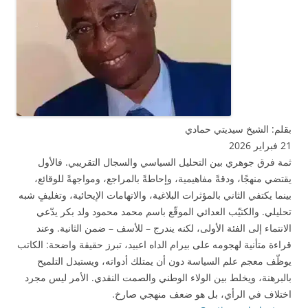
بقلم: الشيخ سيديتي حمادي
21 فبراير 2026
ثمة فرق جوهري بين التحليل السياسي والسجال التقريبي. فالأول
يقتضي منهجًا، ودقةً مفاهيمية، وإحاطةً بالمراجع، ومواجهةً للوقائع،
بينما يكتفي الثاني بالمؤثرات البلاغية، والاتهامات الإيحائية، وتغليفٍ شبه
تحليلي. والكتيّب العدائي الموقّع باسم محمد محمود ولد بكر يدّعي
الانتماء إلى الفئة الأولى، لكنه يندرج – للأسف – ضمن الثانية. وعند
قراءة متأنية لهجومه على بيرام الداه اعبيد، تبرز حقيقة واضحة: الكاتب
يوظّف معجم علم السياسة دون أن يمتلك أدواته، ويستبدل التلميح
بالبرهنة، ويخلط بين الولاء الوطني والصمت النقدي. الأمر ليس مجرد
اختلاف في الرأي، بل هو ضعف منهجي صارخ.