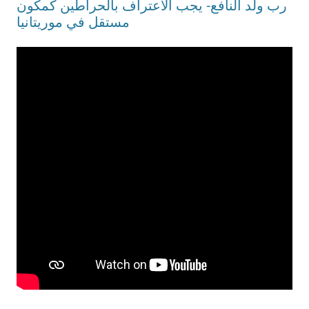
رب ولد النافع- يجب الاعتراف بالحراطين كمكون
مستقل في موريتانيا