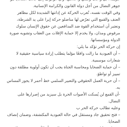
جوهر النضال من أجل دولة القانون والكرامة الإنسانية.
وفي الوقت نفسه، تُعرب الحركة عن إدانتها الشديدة لكل مظاهر
العنف والقمع التي تعرّض لها مناضلو حركة إيرا على يد الشرطة،
ونعتبر أن استخدام القوة ضد المدافعين عن حقوق الإنسان سلوك
مرفوض ومدان، ولا يخدم إلا حماية الإفلات من العقاب وتشويه صورة
الدولة ومؤسساتها.
إن حركة الحر تؤكد ما يلي:
– أن العبودية ما زالت واقعًا مؤلما يتطلب إرادة سياسية حقيقية لا
شعارات موسمية.
– أن حماية الضحايا ومحاسبة الجناة يجب أن تكون أولوية مطلقة دون
تمييز أو تواطؤ.
– أن حرية العمل الحقوقي والتعبير السلمي خط أحمر لا يجوز المساس
به.
-أن القمع لن يُسكت الأصوات الحرة بل سيزيد من إصرارها على
النضال.
وعليه تطالب حركة الحر ب
– فتح تحقيق جاد ومستقل في حالة العبودية المكتشفة، وضمان إنصاف
الضحايا.