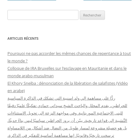
des
R
articles
e
c
h
ARTICLES RÉCENTS
e
r
Pourquoi ne pas accorder les mêmes chances de repentance à tout
c
le monde ?
h
Colloque de IRA Bruxelles sur l’esclavage en Mauritanie et dans le
e
monde arabo-musulman
r
El Khory Sneïba : dénonciation de la libération de salafistes (Vidéo
en arabe)
:
ردًّا على مساهمة إلي ولد اسنيبة التي تشكك في الذاكرة السياسية
للحراطين، يقدم المحلل والباحث الشيخ سيداتي حمادي تفكيكًا علميًا دقيقًا
للبنى الاجتماعية الموريتانية. وفي مواجهة النزعة إلى تحويل الاستثناءات
النَّسَبية إلى قواعد تاريخية، يبيّن أن بروز الحراطين سياسيًا ليس بناءً حديثًا،
بل هو حصيلة مشروعة لمسار طويل من النضال ضد أشكال من اللامساواة
ترسخت تاريخيًا وقانونيًا. إنها مساهمة أساسية للتفكير في الذاكرة،