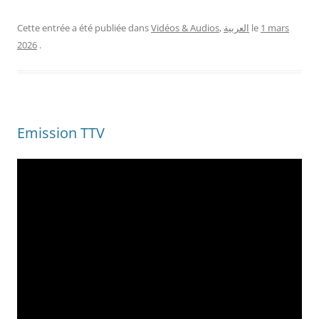
1 mars
le
العربية
,
Vidéos & Audios
Cette entrée a été publiée dans
2026
.
Emission TTV