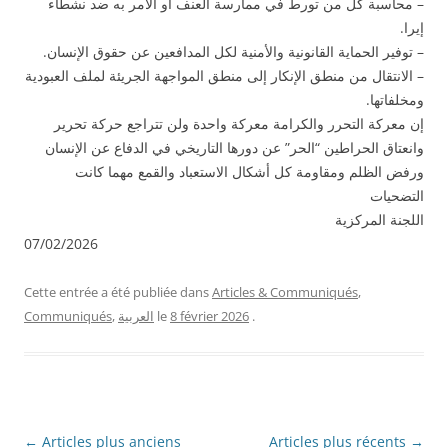
– محاسبة كل من تورط في ممارسة العنف أو الأمر به ضد نشطاء
إيرا.
– توفير الحماية القانونية والأمنية لكل المدافعين عن حقوق الإنسان.
– الانتقال من منطق الإنكار إلى منطق المواجهة الجريئة لملف العبودية
ومخلفاتها.
إن معركة التحرر والكرامة معركة واحدة ولن تتراجع حركة تحرير
وانعتاق الحراطين “الحر” عن دورها التاريخي في الدفاع عن الإنسان
ورفض الظلم ومقاومة كل أشكال الاستعباد والقمع مهما كانت
التضحيات
اللجنة المركزية
07/02/2026
Cette entrée a été publiée dans
Articles & Communiqués
,
.
8 février 2026
le
العربية
,
Communiqués
Navigation
←
Articles plus anciens
Articles plus récents
→