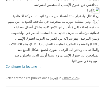
المدافعين عن حقوق الإنسان المناهضين للعبودية.
إيرا
إن اعتقال واحتجاز ستة أعضاء من مبادرة انبعاث الحركة الانعتاقية
(إيرا)، وهي منظمة موريتانية منخرطة في مكافحة العبودية، من بينهم
صحفية، إضافة إلى مُبلِّغتين عن الانتهاكات، يشكل أعمال مضايقة
قضائية مرتبطة مباشرة بالتنديد بحالة استعباد لقاصر في نواكشوط.
ويدين المرصد، وهو شراكة بين الفدرالية الدولية لحقوق الإنسان
(FIDH) والمنظمة العالمية لمناهضة التعذيب (OMCT)، هذه الاعتقالات
والملاحقات، ويدعو إلى الوقف الفوري لجميع أشكال القمع ضد
المدافعين عن حقوق الإنسان، ولا سيما أولئك الذين يناضلون ضد
العبودية في موريتانيا.
Continuer la lecture
→
.
7 mars 2026
le
العربية
Cette entrée a été publiée dans