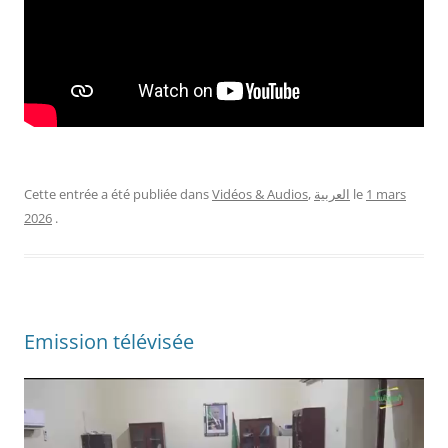
1 mars
le
العربية
,
Vidéos & Audios
Cette entrée a été publiée dans
2026
.
Emission télévisée
Lecteur
vidéo