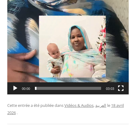
00:00
03:03
18 avril
le
العربية
,
Vidéos & Audios
Cette entrée a été publiée dans
2026
.